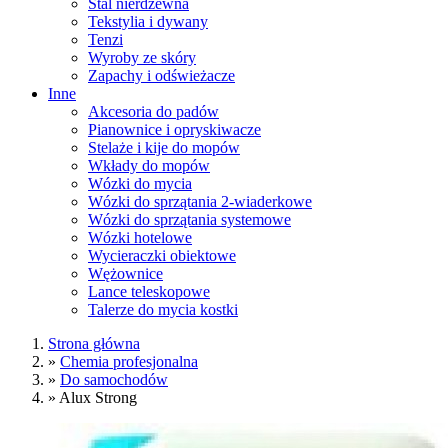
Stal nierdzewna
Tekstylia i dywany
Tenzi
Wyroby ze skóry
Zapachy i odświeżacze
Inne
Akcesoria do padów
Pianownice i opryskiwacze
Stelaże i kije do mopów
Wkłady do mopów
Wózki do mycia
Wózki do sprzątania 2-wiaderkowe
Wózki do sprzątania systemowe
Wózki hotelowe
Wycieraczki obiektowe
Wężownice
Lance teleskopowe
Talerze do mycia kostki
Strona główna
»
Chemia profesjonalna
»
Do samochodów
»
Alux Strong