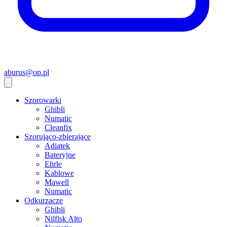
aburus@op.pl
Szorowarki
Ghibli
Numatic
Cleanfix
Szorująco-zbierające
Adiatek
Bateryjne
Ehrle
Kablowe
Mawell
Numatic
Odkurzacze
Ghibli
Nilfisk Alto