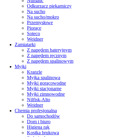
Numatic
Odkurzacz piekarniczy
Na sucho
Na sucho/mokro
Przemysłowe
Piorące
Soteco
Weidner
Zamiatarki
Z napędem bateryjnym
Z napędem ręcznym
Z napędem spalinowym
Myjki
Kranzle
Myjka spalinowa
Myjki gorącowodne
Myjki stacjonarne
Myjki zimnowodne
Nilfisk-Alto
Weidner
Chemia profesjonalna
Do samochodów
Dom i biuro
Higiena rąk
Kostka brukowa