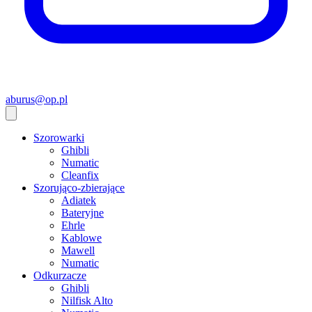
aburus@op.pl
Szorowarki
Ghibli
Numatic
Cleanfix
Szorująco-zbierające
Adiatek
Bateryjne
Ehrle
Kablowe
Mawell
Numatic
Odkurzacze
Ghibli
Nilfisk Alto