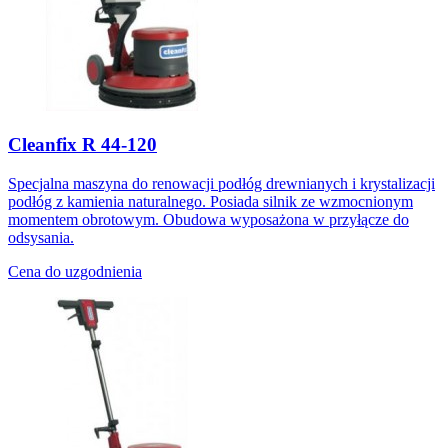
Cleanfix R 44-120
Specjalna maszyna do renowacji podłóg drewnianych i krystalizacji
podłóg z kamienia naturalnego. Posiada silnik ze wzmocnionym
momentem obrotowym. Obudowa wyposażona w przyłącze do
odsysania.
Cena do uzgodnienia