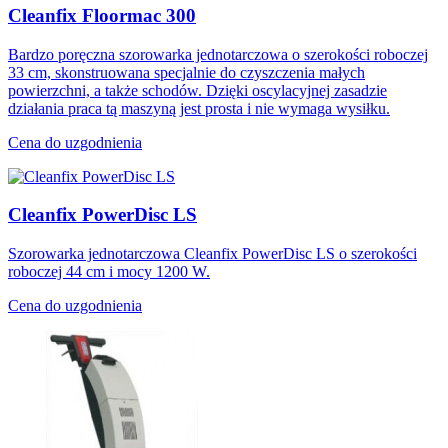
Cleanfix Floormac 300
Bardzo poręczna szorowarka jednotarczowa o szerokości roboczej
33 cm, skonstruowana specjalnie do czyszczenia małych
powierzchni, a także schodów. Dzięki oscylacyjnej zasadzie
działania praca tą maszyną jest prosta i nie wymaga wysiłku.
Cena do uzgodnienia
Cleanfix PowerDisc LS
Szorowarka jednotarczowa Cleanfix PowerDisc LS o szerokości
roboczej 44 cm i mocy 1200 W.
Cena do uzgodnienia