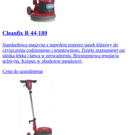
Cleanfix R 44-180
Standardowa maszyna z napędem poprzez pasek klinowy do
czyszczenia codziennego i gruntownego. Dzięki przesuniętej osi
silnika lekka i łatwa w prowadzeniu. Bezstopniowa regulacja
uchwytu. Korpus w obudowie metalowej.
Cena do uzgodnienia