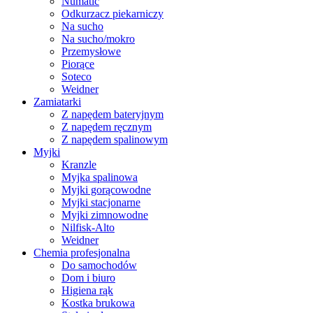
Numatic
Odkurzacz piekarniczy
Na sucho
Na sucho/mokro
Przemysłowe
Piorące
Soteco
Weidner
Zamiatarki
Z napędem bateryjnym
Z napędem ręcznym
Z napędem spalinowym
Myjki
Kranzle
Myjka spalinowa
Myjki gorącowodne
Myjki stacjonarne
Myjki zimnowodne
Nilfisk-Alto
Weidner
Chemia profesjonalna
Do samochodów
Dom i biuro
Higiena rąk
Kostka brukowa