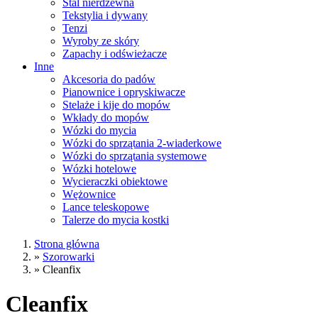
Stal nierdzewna
Tekstylia i dywany
Tenzi
Wyroby ze skóry
Zapachy i odświeżacze
Inne
Akcesoria do padów
Pianownice i opryskiwacze
Stelaże i kije do mopów
Wkłady do mopów
Wózki do mycia
Wózki do sprzątania 2-wiaderkowe
Wózki do sprzątania systemowe
Wózki hotelowe
Wycieraczki obiektowe
Wężownice
Lance teleskopowe
Talerze do mycia kostki
Strona główna
»
Szorowarki
»
Cleanfix
Cleanfix