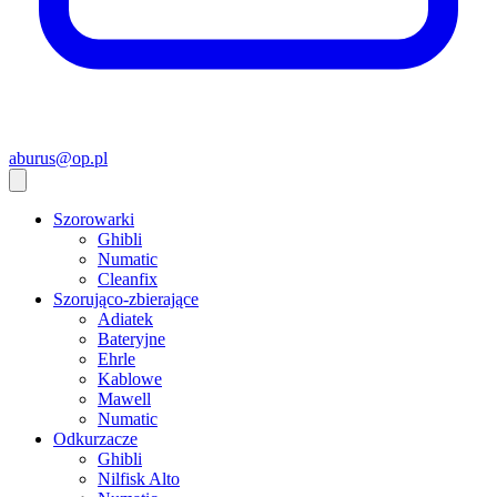
aburus@op.pl
Szorowarki
Ghibli
Numatic
Cleanfix
Szorująco-zbierające
Adiatek
Bateryjne
Ehrle
Kablowe
Mawell
Numatic
Odkurzacze
Ghibli
Nilfisk Alto