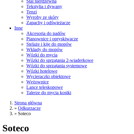
Stal nierdzewna
Tekstylia i dywany
Tenzi
Wyroby ze skóry
Zapachy i odświeżacze
Inne
Akcesoria do padów
Pianownice i opryskiwacze
Stelaże i kije do mopów
Wkłady do mopów
Wózki do mycia
Wózki do sprzątania 2-wiaderkowe
Wózki do sprzątania systemowe
Wózki hotelowe
Wycieraczki obiektowe
Wężownice
Lance teleskopowe
Talerze do mycia kostki
Strona główna
»
Odkurzacze
»
Soteco
Soteco