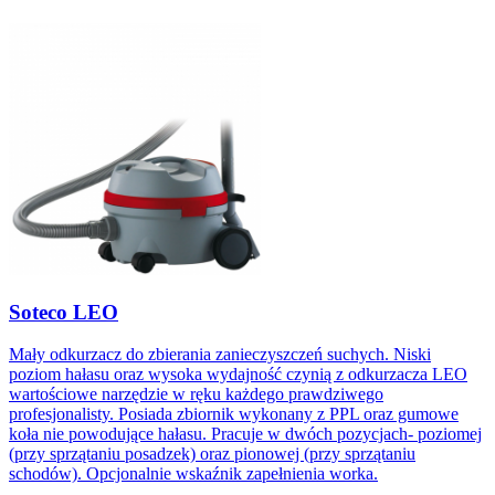
Soteco LEO
Mały odkurzacz do zbierania zanieczyszczeń suchych. Niski
poziom hałasu oraz wysoka wydajność czynią z odkurzacza LEO
wartościowe narzędzie w ręku każdego prawdziwego
profesjonalisty. Posiada zbiornik wykonany z PPL oraz gumowe
koła nie powodujące hałasu. Pracuje w dwóch pozycjach- poziomej
(przy sprzątaniu posadzek) oraz pionowej (przy sprzątaniu
schodów). Opcjonalnie wskaźnik zapełnienia worka.