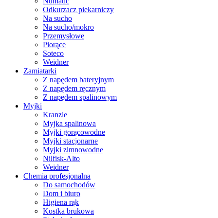
Numatic
Odkurzacz piekarniczy
Na sucho
Na sucho/mokro
Przemysłowe
Piorące
Soteco
Weidner
Zamiatarki
Z napędem bateryjnym
Z napędem ręcznym
Z napędem spalinowym
Myjki
Kranzle
Myjka spalinowa
Myjki gorącowodne
Myjki stacjonarne
Myjki zimnowodne
Nilfisk-Alto
Weidner
Chemia profesjonalna
Do samochodów
Dom i biuro
Higiena rąk
Kostka brukowa