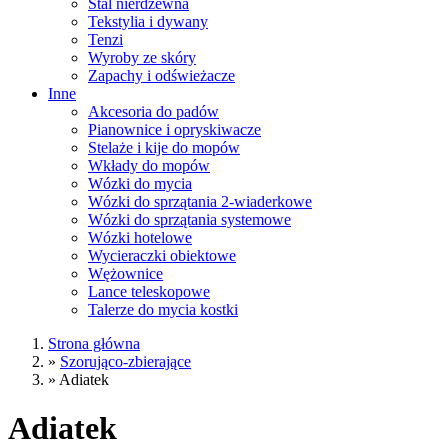
Stal nierdzewna
Tekstylia i dywany
Tenzi
Wyroby ze skóry
Zapachy i odświeżacze
Inne
Akcesoria do padów
Pianownice i opryskiwacze
Stelaże i kije do mopów
Wkłady do mopów
Wózki do mycia
Wózki do sprzątania 2-wiaderkowe
Wózki do sprzątania systemowe
Wózki hotelowe
Wycieraczki obiektowe
Wężownice
Lance teleskopowe
Talerze do mycia kostki
Strona główna
»
Szorująco-zbierające
»
Adiatek
Adiatek