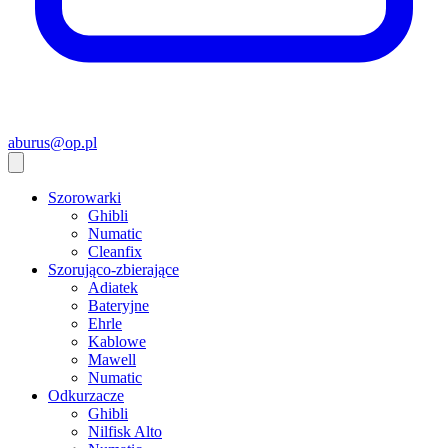
aburus@op.pl
Szorowarki
Ghibli
Numatic
Cleanfix
Szorująco-zbierające
Adiatek
Bateryjne
Ehrle
Kablowe
Mawell
Numatic
Odkurzacze
Ghibli
Nilfisk Alto