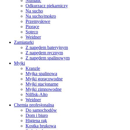
Numatic
Odkurzacz piekarniczy
Na sucho
Na sucho/mokro
Przemysłowe
Piorące
Soteco
Weidner
Zamiatarki
Z napędem bateryjnym
Z napędem ręcznym
Z napędem spalinowym
Myjki
Kranzle
Myjka spalinowa
Myjki gorącowodne
Myjki stacjonarne
Myjki zimnowodne
Nilfisk-Alto
Weidner
Chemia profesjonalna
Do samochodów
Dom i biuro
Higiena rąk
Kostka brukowa