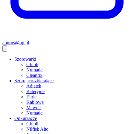
aburus@op.pl
Szorowarki
Ghibli
Numatic
Cleanfix
Szorująco-zbierające
Adiatek
Bateryjne
Ehrle
Kablowe
Mawell
Numatic
Odkurzacze
Ghibli
Nilfisk Alto