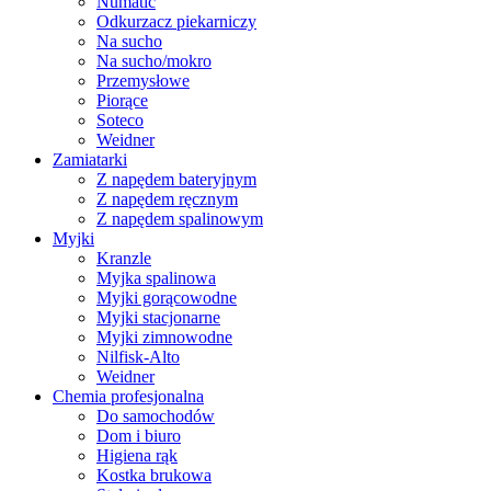
Numatic
Odkurzacz piekarniczy
Na sucho
Na sucho/mokro
Przemysłowe
Piorące
Soteco
Weidner
Zamiatarki
Z napędem bateryjnym
Z napędem ręcznym
Z napędem spalinowym
Myjki
Kranzle
Myjka spalinowa
Myjki gorącowodne
Myjki stacjonarne
Myjki zimnowodne
Nilfisk-Alto
Weidner
Chemia profesjonalna
Do samochodów
Dom i biuro
Higiena rąk
Kostka brukowa