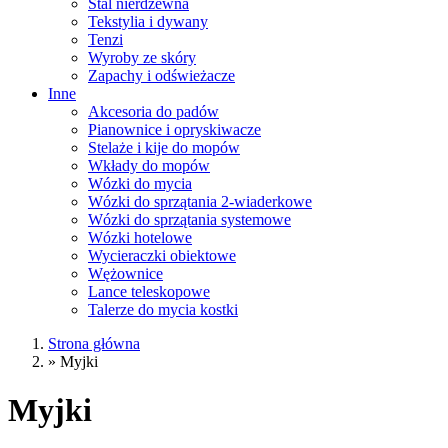
Stal nierdzewna
Tekstylia i dywany
Tenzi
Wyroby ze skóry
Zapachy i odświeżacze
Inne
Akcesoria do padów
Pianownice i opryskiwacze
Stelaże i kije do mopów
Wkłady do mopów
Wózki do mycia
Wózki do sprzątania 2-wiaderkowe
Wózki do sprzątania systemowe
Wózki hotelowe
Wycieraczki obiektowe
Wężownice
Lance teleskopowe
Talerze do mycia kostki
Strona główna
»
Myjki
Myjki