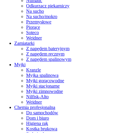
Numatic
Odkurzacz piekarniczy
Na sucho
Na sucho/mokro
Przemysłowe
Piorące
Soteco
Weidner
Zamiatarki
Z napędem bateryjnym
Z napędem ręcznym
Z napędem spalinowym
Myjki
Kranzle
Myjka spalinowa
Myjki gorącowodne
Myjki stacjonarne
Myjki zimnowodne
Nilfisk-Alto
Weidner
Chemia profesjonalna
Do samochodów
Dom i biuro
Higiena rąk
Kostka brukowa