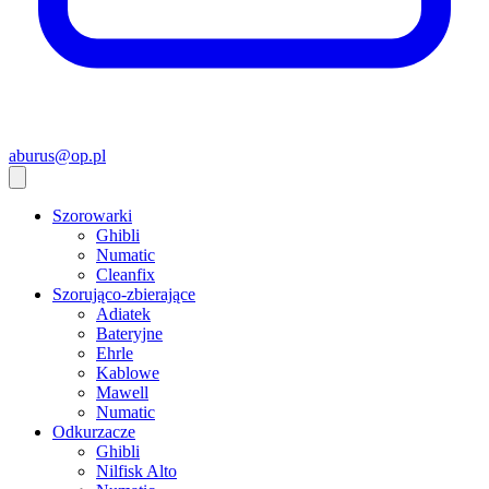
aburus@op.pl
Szorowarki
Ghibli
Numatic
Cleanfix
Szorująco-zbierające
Adiatek
Bateryjne
Ehrle
Kablowe
Mawell
Numatic
Odkurzacze
Ghibli
Nilfisk Alto