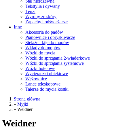
Stal nierdzewna
Tekstylia i dywany
Tenzi
Wyroby ze skóry
Zapachy i odświeżacze
Inne
Akcesoria do padów
Pianownice i opryskiwacze
Stelaże i kije do mopów
Wkłady do mopów
Wózki do mycia
Wózki do sprzątania 2-wiaderkowe
Wózki do sprzątania systemowe
Wózki hotelowe
Wycieraczki obiektowe
Wężownice
Lance teleskopowe
Talerze do mycia kostki
Strona główna
»
Myjki
»
Weidner
Weidner