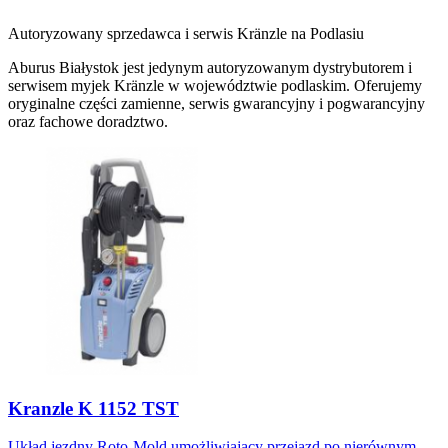
Autoryzowany sprzedawca i serwis Kränzle na Podlasiu
Aburus Białystok jest jedynym autoryzowanym dystrybutorem i
serwisem myjek Kränzle w województwie podlaskim. Oferujemy
oryginalne części zamienne, serwis gwarancyjny i pogwarancyjny
oraz fachowe doradztwo.
Kranzle K 1152 TST
Układ jezdny Roto-Mold umożliwiający przejazd po nierównym