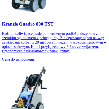
Kranzle Quadro 800 TST
Koła umożliwiające jazdę po nierównym podłożu, duże koła z
szerokim ogumieniem z pełnej gumy. Zintegrowany bęben na wąż
ze składaną korbą i z 20 metrowym wężem wysokociśnieniowym w
oplocie stalowym. Kabel przyłączeniowy 7,5 m, ze zwijaczem.
Ergonomicznie ukształtowany pałąk jezdny.
Cena do uzgodnienia