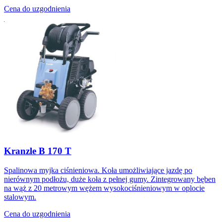
Cena do uzgodnienia
Kranzle B 170 T
Spalinowa myjka ciśnieniowa. Koła umożliwiające jazdę po
nierównym podłożu, duże koła z pełnej gumy. Zintegrowany bęben
na wąż z 20 metrowym wężem wysokociśnieniowym w oplocie
stalowym.
Cena do uzgodnienia