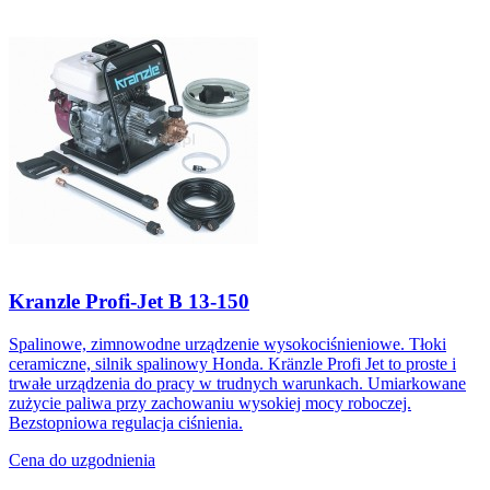
Kranzle Profi-Jet B 13-150
Spalinowe, zimnowodne urządzenie wysokociśnieniowe. Tłoki
ceramiczne, silnik spalinowy Honda. Kränzle Profi Jet to proste i
trwałe urządzenia do pracy w trudnych warunkach. Umiarkowane
zużycie paliwa przy zachowaniu wysokiej mocy roboczej.
Bezstopniowa regulacja ciśnienia.
Cena do uzgodnienia