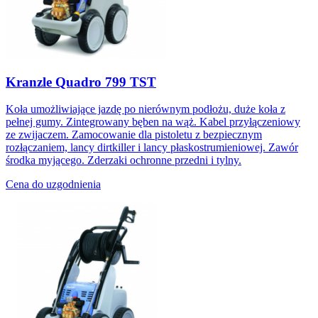
Kranzle Quadro 799 TST
Koła umożliwiające jazdę po nierównym podłożu, duże koła z
pełnej gumy. Zintegrowany bęben na wąż. Kabel przyłączeniowy
ze zwijaczem. Zamocowanie dla pistoletu z bezpiecznym
rozłączaniem, lancy dirtkiller i lancy płaskostrumieniowej. Zawór
środka myjącego. Zderzaki ochronne przedni i tylny.
Cena do uzgodnienia