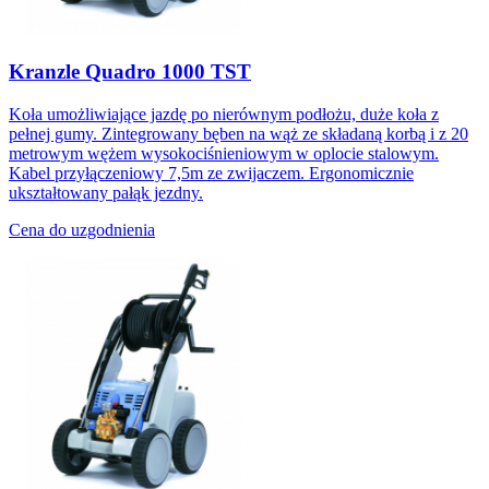
Kranzle Quadro 1000 TST
Koła umożliwiające jazdę po nierównym podłożu, duże koła z
pełnej gumy. Zintegrowany bęben na wąż ze składaną korbą i z 20
metrowym wężem wysokociśnieniowym w oplocie stalowym.
Kabel przyłączeniowy 7,5m ze zwijaczem. Ergonomicznie
ukształtowany pałąk jezdny.
Cena do uzgodnienia