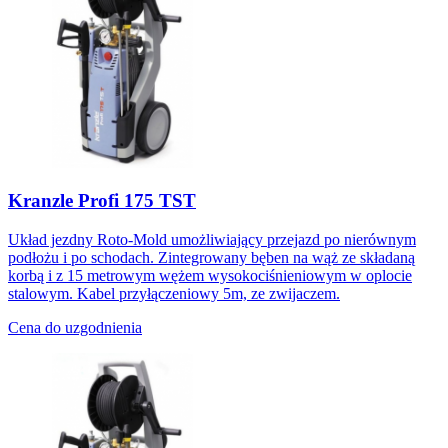
Kranzle Profi 175 TST
Układ jezdny Roto-Mold umożliwiający przejazd po nierównym
podłożu i po schodach. Zintegrowany bęben na wąż ze składaną
korbą i z 15 metrowym wężem wysokociśnieniowym w oplocie
stalowym. Kabel przyłączeniowy 5m, ze zwijaczem.
Cena do uzgodnienia