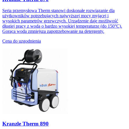
Seria przemysłowa Therm stanowi doskonałe rozwiązanie dla
użytkowników potrzebujących najwyższej mocy myjącej i
wysokich parametrów grzewczych. Urządzenie daje możliwość
długiej pracy z wodą o bardzo wysokiej temperaturze (do 150°C).
Gorąca woda zmniejsza zapotrzebowanie na detergenty.
Cena do uzgodnienia
Kranzle Therm 890