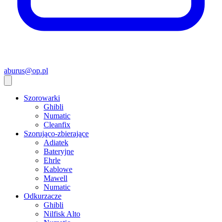
aburus@op.pl
Szorowarki
Ghibli
Numatic
Cleanfix
Szorująco-zbierające
Adiatek
Bateryjne
Ehrle
Kablowe
Mawell
Numatic
Odkurzacze
Ghibli
Nilfisk Alto