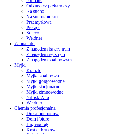
Numatic
Odkurzacz piekarniczy
Na sucho
Na sucho/mokro
Przemysłowe
Piorące
Soteco
Weidner
Zamiatarki
Z napędem bateryjnym
Z napędem ręcznym
Z napędem spalinowym
Myjki
Kranzle
Myjka spalinowa
Myjki gorącowodne
Myjki stacjonarne
Myjki zimnowodne
Nilfisk-Alto
Weidner
Chemia profesjonalna
Do samochodów
Dom i biuro
Higiena rąk
Kostka brukowa