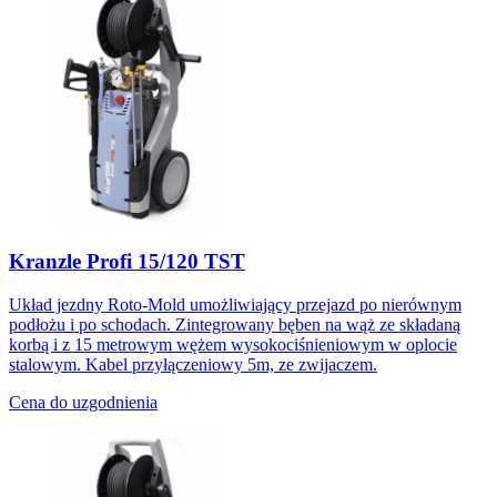
Kranzle Profi 15/120 TST
Układ jezdny Roto-Mold umożliwiający przejazd po nierównym
podłożu i po schodach. Zintegrowany bęben na wąż ze składaną
korbą i z 15 metrowym wężem wysokociśnieniowym w oplocie
stalowym. Kabel przyłączeniowy 5m, ze zwijaczem.
Cena do uzgodnienia