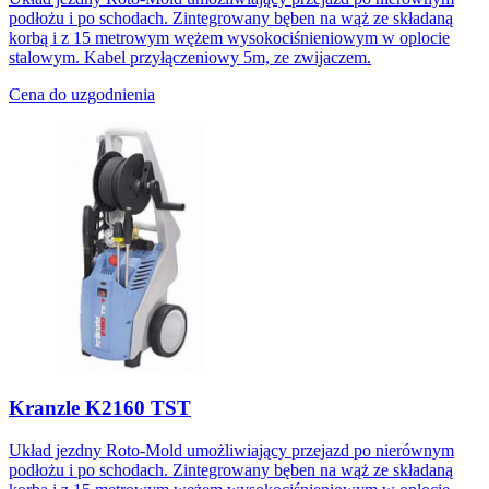
podłożu i po schodach. Zintegrowany bęben na wąż ze składaną
korbą i z 15 metrowym wężem wysokociśnieniowym w oplocie
stalowym. Kabel przyłączeniowy 5m, ze zwijaczem.
Cena do uzgodnienia
Kranzle K2160 TST
Układ jezdny Roto-Mold umożliwiający przejazd po nierównym
podłożu i po schodach. Zintegrowany bęben na wąż ze składaną