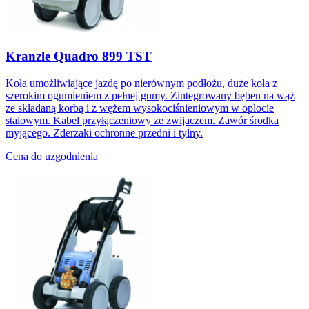
Kranzle Quadro 899 TST
Koła umożliwiające jazdę po nierównym podłożu, duże koła z
szerokim ogumieniem z pełnej gumy. Zintegrowany bęben na wąż
ze składaną korbą i z wężem wysokociśnieniowym w oplocie
stalowym. Kabel przyłączeniowy ze zwijaczem. Zawór środka
myjącego. Zderzaki ochronne przedni i tylny.
Cena do uzgodnienia