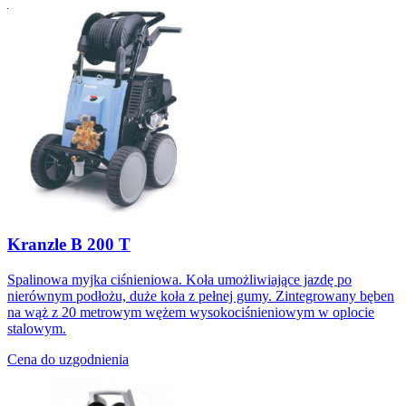
Kranzle B 200 T
Spalinowa myjka ciśnieniowa. Koła umożliwiające jazdę po
nierównym podłożu, duże koła z pełnej gumy. Zintegrowany bęben
na wąż z 20 metrowym wężem wysokociśnieniowym w oplocie
stalowym.
Cena do uzgodnienia