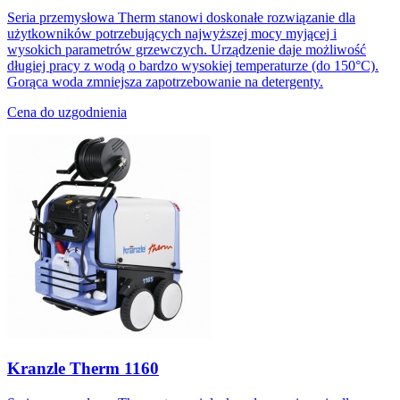
Seria przemysłowa Therm stanowi doskonałe rozwiązanie dla
użytkowników potrzebujących najwyższej mocy myjącej i
wysokich parametrów grzewczych. Urządzenie daje możliwość
długiej pracy z wodą o bardzo wysokiej temperaturze (do 150°C).
Gorąca woda zmniejsza zapotrzebowanie na detergenty.
Cena do uzgodnienia
Kranzle Therm 1160