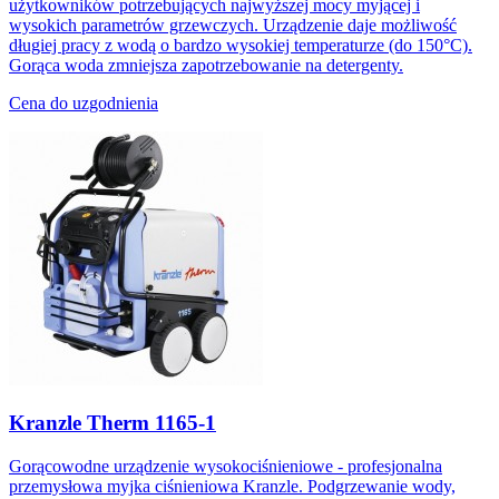
użytkowników potrzebujących najwyższej mocy myjącej i
wysokich parametrów grzewczych. Urządzenie daje możliwość
długiej pracy z wodą o bardzo wysokiej temperaturze (do 150°C).
Gorąca woda zmniejsza zapotrzebowanie na detergenty.
Cena do uzgodnienia
Kranzle Therm 1165-1
Gorącowodne urządzenie wysokociśnieniowe - profesjonalna
przemysłowa myjka ciśnieniowa Kranzle. Podgrzewanie wody,