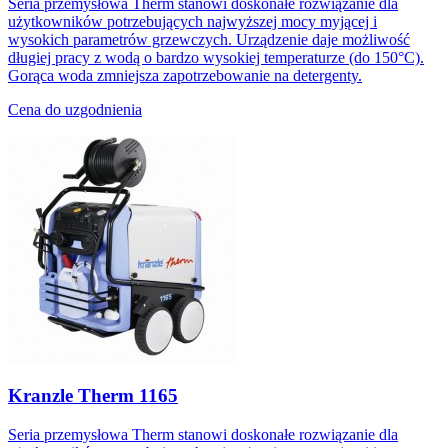
Seria przemysłowa Therm stanowi doskonałe rozwiązanie dla
użytkowników potrzebujących najwyższej mocy myjącej i
wysokich parametrów grzewczych. Urządzenie daje możliwość
długiej pracy z wodą o bardzo wysokiej temperaturze (do 150°C).
Gorąca woda zmniejsza zapotrzebowanie na detergenty.
Cena do uzgodnienia
Kranzle Therm 1165
Seria przemysłowa Therm stanowi doskonałe rozwiązanie dla