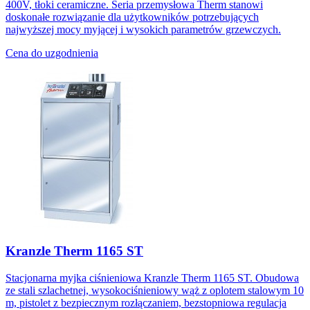
400V, tłoki ceramiczne. Seria przemysłowa Therm stanowi
doskonałe rozwiązanie dla użytkowników potrzebujących
najwyższej mocy myjącej i wysokich parametrów grzewczych.
Cena do uzgodnienia
Kranzle Therm 1165 ST
Stacjonarna myjka ciśnieniowa Kranzle Therm 1165 ST. Obudowa
ze stali szlachetnej, wysokociśnieniowy wąż z oplotem stalowym 10
m, pistolet z bezpiecznym rozłączaniem, bezstopniowa regulacja