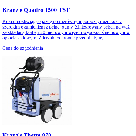
Kranzle Quadro 1500 TST
Koła umożliwiające jazdę po nierównym podłożu, duże koła z
szerokim ogumieniem z pełnej gumy. Zintegrowany bęben na wąż
ze składaną korbą i 20 metrowym wężem wysokociśnieniowym w
oplocie stalowym. Zderzaki ochronne przedni i tylny.
Cena do uzgodnienia
Kranzle Therm 870