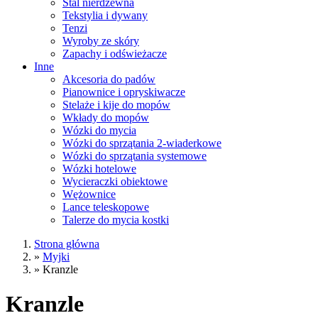
Stal nierdzewna
Tekstylia i dywany
Tenzi
Wyroby ze skóry
Zapachy i odświeżacze
Inne
Akcesoria do padów
Pianownice i opryskiwacze
Stelaże i kije do mopów
Wkłady do mopów
Wózki do mycia
Wózki do sprzątania 2-wiaderkowe
Wózki do sprzątania systemowe
Wózki hotelowe
Wycieraczki obiektowe
Wężownice
Lance teleskopowe
Talerze do mycia kostki
Strona główna
»
Myjki
»
Kranzle
Kranzle