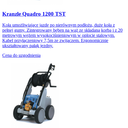
Kranzle Quadro 1200 TST
Koła umożliwiające jazdę po nierównym podłożu, duże koła z
pełnej gumy. Zintegrowany bęben na wąż ze składaną korbą i z 20
metrowym wężem wysokociśnieniowym w oplocie stalowym.
Kabel przyłączeniowy 7,5m ze zwijaczem. Ergonomicznie
ukształtowany pałąk jezdny.
Cena do uzgodnienia