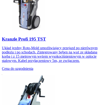
Kranzle Profi 195 TST
Układ jezdny Roto-Mold umożliwiający przejazd po nierównym
podłożu i po schodach. Zintegrowany bęben na wąż ze składaną
korbą i z 15 metrowym wężem wysokociśnieniowym w oplocie
stalowym. Kabel przyłączeniowy 5m, ze zwijaczem.
Cena do uzgodnienia