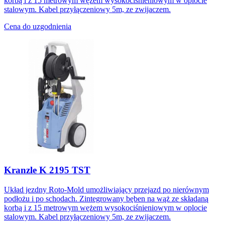
korbą i z 15 metrowym wężem wysokociśnieniowym w oplocie
stalowym. Kabel przyłączeniowy 5m, ze zwijaczem.
Cena do uzgodnienia
Kranzle K 2195 TST
Układ jezdny Roto-Mold umożliwiający przejazd po nierównym
podłożu i po schodach. Zintegrowany bęben na wąż ze składaną
korbą i z 15 metrowym wężem wysokociśnieniowym w oplocie
stalowym. Kabel przyłączeniowy 5m, ze zwijaczem.