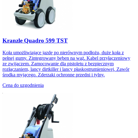
Kranzle Quadro 599 TST
Koła umożliwiające jazdę po nierównym podłożu, duże koła z
pełnej gumy. Zintegrowany bęben na wąż. Kabel przyłączeniowy
ze zwijaczem. Zamocowanie dla pistoletu z bezpiecznym
rozłączaniem, lancy dirtkiller i lancy płaskostrumieniowej. Zawór
środka myjącego. Zderzaki ochronne przedni i tylny.
Cena do uzgodnienia