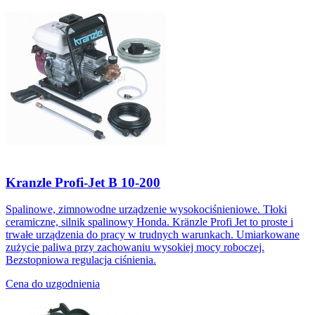
Kranzle Profi-Jet B 10-200
Spalinowe, zimnowodne urządzenie wysokociśnieniowe. Tłoki
ceramiczne, silnik spalinowy Honda. Kränzle Profi Jet to proste i
trwałe urządzenia do pracy w trudnych warunkach. Umiarkowane
zużycie paliwa przy zachowaniu wysokiej mocy roboczej.
Bezstopniowa regulacja ciśnienia.
Cena do uzgodnienia