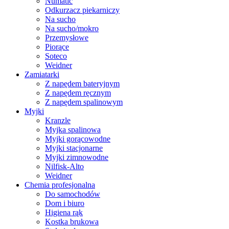
Numatic
Odkurzacz piekarniczy
Na sucho
Na sucho/mokro
Przemysłowe
Piorące
Soteco
Weidner
Zamiatarki
Z napędem bateryjnym
Z napędem ręcznym
Z napędem spalinowym
Myjki
Kranzle
Myjka spalinowa
Myjki gorącowodne
Myjki stacjonarne
Myjki zimnowodne
Nilfisk-Alto
Weidner
Chemia profesjonalna
Do samochodów
Dom i biuro
Higiena rąk
Kostka brukowa