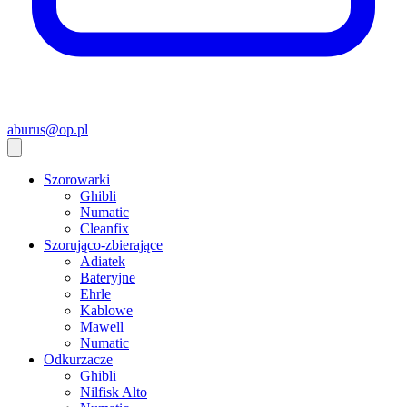
aburus@op.pl
Szorowarki
Ghibli
Numatic
Cleanfix
Szorująco-zbierające
Adiatek
Bateryjne
Ehrle
Kablowe
Mawell
Numatic
Odkurzacze
Ghibli
Nilfisk Alto