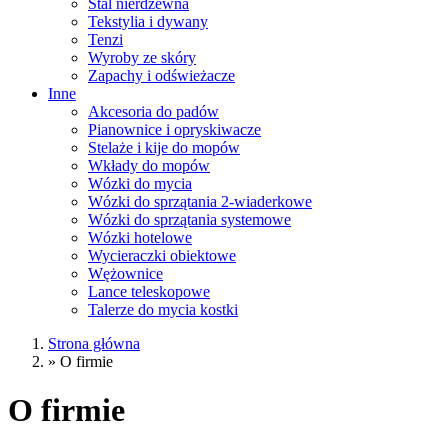
Stal nierdzewna
Tekstylia i dywany
Tenzi
Wyroby ze skóry
Zapachy i odświeżacze
Inne
Akcesoria do padów
Pianownice i opryskiwacze
Stelaże i kije do mopów
Wkłady do mopów
Wózki do mycia
Wózki do sprzątania 2-wiaderkowe
Wózki do sprzątania systemowe
Wózki hotelowe
Wycieraczki obiektowe
Wężownice
Lance teleskopowe
Talerze do mycia kostki
Strona główna
»
O firmie
O firmie