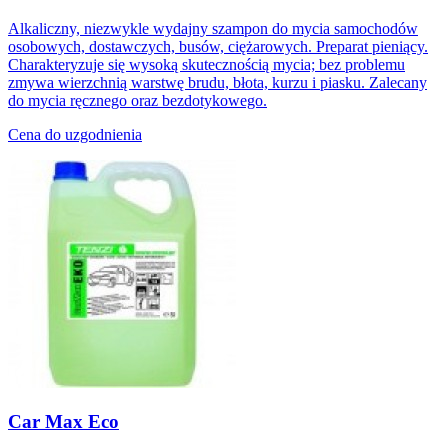
Alkaliczny, niezwykle wydajny szampon do mycia samochodów
osobowych, dostawczych, busów, ciężarowych. Preparat pieniący.
Charakteryzuje się wysoką skutecznością mycia; bez problemu
zmywa wierzchnią warstwę brudu, błota, kurzu i piasku. Zalecany
do mycia ręcznego oraz bezdotykowego.
Cena do uzgodnienia
Car Max Eco