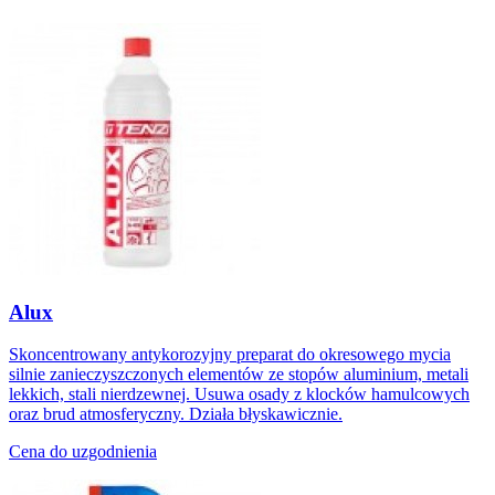
Alux
Skoncentrowany antykorozyjny preparat do okresowego mycia
silnie zanieczyszczonych elementów ze stopów aluminium, metali
lekkich, stali nierdzewnej. Usuwa osady z klocków hamulcowych
oraz brud atmosferyczny. Działa błyskawicznie.
Cena do uzgodnienia