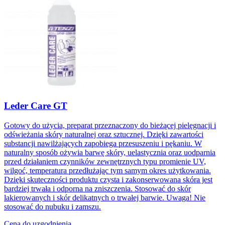
Leder Care GT
Gotowy do użycia, preparat przeznaczony do bieżącej pielęgnacji i
odświeżania skóry naturalnej oraz sztucznej. Dzięki zawartości
substancji nawilżających zapobiega przesuszeniu i pękaniu. W
naturalny sposób ożywia barwę skóry, uelastycznia oraz uodparnia
przed działaniem czynników zewnętrznych typu promienie UV,
wilgoć, temperatura przedłużając tym samym okres użytkowania.
Dzięki skuteczności produktu czysta i zakonserwowana skóra jest
bardziej trwała i odporna na zniszczenia. Stosować do skór
lakierowanych i skór delikatnych o trwałej barwie. Uwaga! Nie
stosować do nubuku i zamszu.
Cena do uzgodnienia