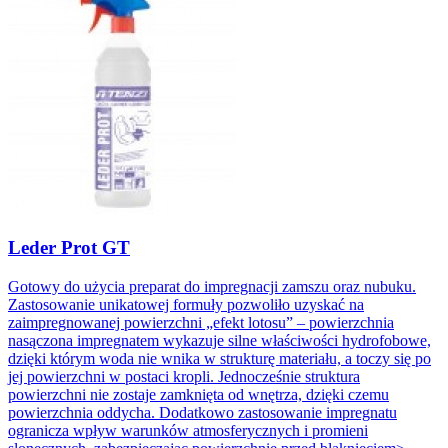
Leder Prot GT
Gotowy do użycia preparat do impregnacji zamszu oraz nubuku.
Zastosowanie unikatowej formuły pozwoliło uzyskać na
zaimpregnowanej powierzchni „efekt lotosu” – powierzchnia
nasączona impregnatem wykazuje silne właściwości hydrofobowe,
dzięki którym woda nie wnika w strukturę materiału, a toczy się po
jej powierzchni w postaci kropli. Jednocześnie struktura
powierzchni nie zostaje zamknięta od wnętrza, dzięki czemu
powierzchnia oddycha. Dodatkowo zastosowanie impregnatu
ogranicza wpływ warunków atmosferycznych i promieni