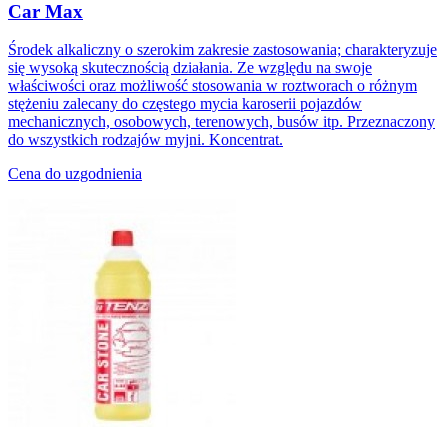
Car Max
Środek alkaliczny o szerokim zakresie zastosowania; charakteryzuje
się wysoką skutecznością działania. Ze względu na swoje
właściwości oraz możliwość stosowania w roztworach o różnym
stężeniu zalecany do częstego mycia karoserii pojazdów
mechanicznych, osobowych, terenowych, busów itp. Przeznaczony
do wszystkich rodzajów myjni. Koncentrat.
Cena do uzgodnienia