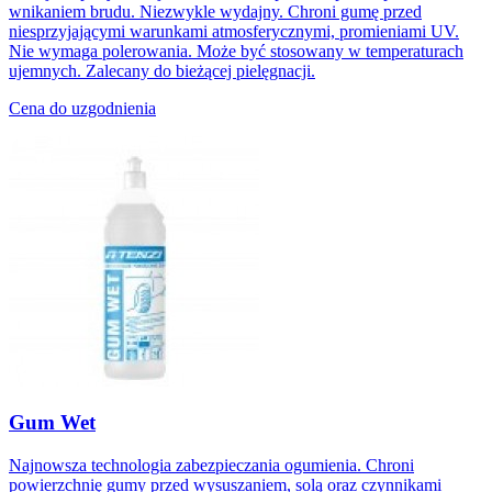
wnikaniem brudu. Niezwykle wydajny. Chroni gumę przed
niesprzyjającymi warunkami atmosferycznymi, promieniami UV.
Nie wymaga polerowania. Może być stosowany w temperaturach
ujemnych. Zalecany do bieżącej pielęgnacji.
Cena do uzgodnienia
Gum Wet
Najnowsza technologia zabezpieczania ogumienia. Chroni
powierzchnię gumy przed wysuszaniem, solą oraz czynnikami