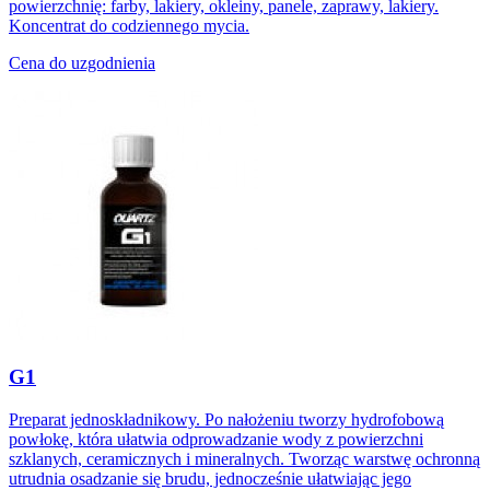
powierzchnię: farby, lakiery, okleiny, panele, zaprawy, lakiery.
Koncentrat do codziennego mycia.
Cena do uzgodnienia
G1
Preparat jednoskładnikowy. Po nałożeniu tworzy hydrofobową
powłokę, która ułatwia odprowadzanie wody z powierzchni
szklanych, ceramicznych i mineralnych. Tworząc warstwę ochronną
utrudnia osadzanie się brudu, jednocześnie ułatwiając jego