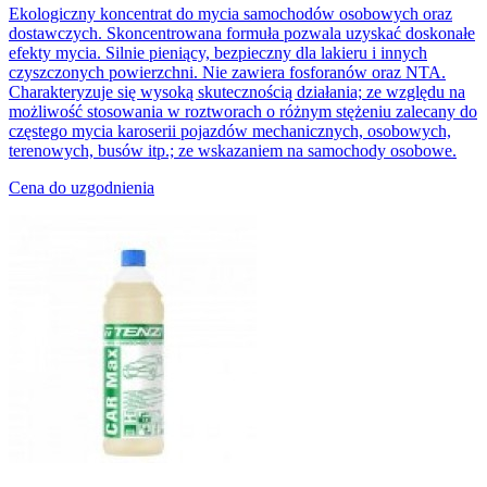
Ekologiczny koncentrat do mycia samochodów osobowych oraz
dostawczych. Skoncentrowana formuła pozwala uzyskać doskonałe
efekty mycia. Silnie pieniący, bezpieczny dla lakieru i innych
czyszczonych powierzchni. Nie zawiera fosforanów oraz NTA.
Charakteryzuje się wysoką skutecznością działania; ze względu na
możliwość stosowania w roztworach o różnym stężeniu zalecany do
częstego mycia karoserii pojazdów mechanicznych, osobowych,
terenowych, busów itp.; ze wskazaniem na samochody osobowe.
Cena do uzgodnienia