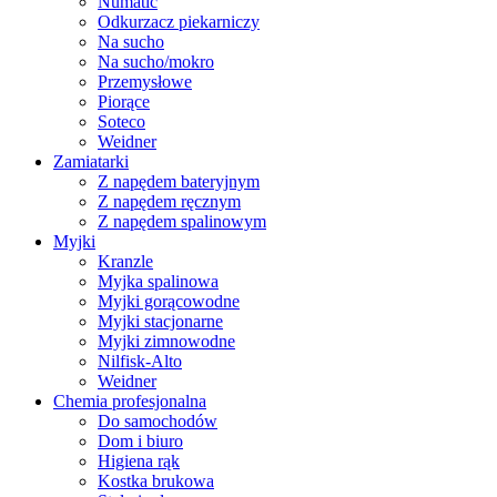
Numatic
Odkurzacz piekarniczy
Na sucho
Na sucho/mokro
Przemysłowe
Piorące
Soteco
Weidner
Zamiatarki
Z napędem bateryjnym
Z napędem ręcznym
Z napędem spalinowym
Myjki
Kranzle
Myjka spalinowa
Myjki gorącowodne
Myjki stacjonarne
Myjki zimnowodne
Nilfisk-Alto
Weidner
Chemia profesjonalna
Do samochodów
Dom i biuro
Higiena rąk
Kostka brukowa