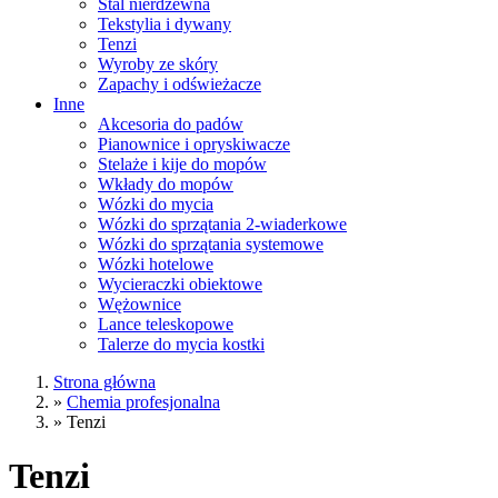
Stal nierdzewna
Tekstylia i dywany
Tenzi
Wyroby ze skóry
Zapachy i odświeżacze
Inne
Akcesoria do padów
Pianownice i opryskiwacze
Stelaże i kije do mopów
Wkłady do mopów
Wózki do mycia
Wózki do sprzątania 2-wiaderkowe
Wózki do sprzątania systemowe
Wózki hotelowe
Wycieraczki obiektowe
Wężownice
Lance teleskopowe
Talerze do mycia kostki
Strona główna
»
Chemia profesjonalna
»
Tenzi
Tenzi