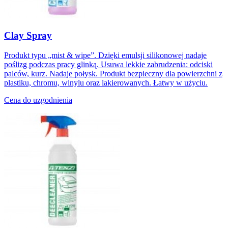
Clay Spray
Produkt typu „mist & wipe”. Dzięki emulsji silikonowej nadaje
poślizg podczas pracy glinką. Usuwa lekkie zabrudzenia: odciski
palców, kurz. Nadaje połysk. Produkt bezpieczny dla powierzchni z
plastiku, chromu, winylu oraz lakierowanych. Łatwy w użyciu.
Cena do uzgodnienia