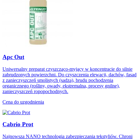
Apc Out
Uniwersalny preparat czyszcząco-myjący w koncentracie do silnie
zabrudzonych powierzchni. Do czyszczenia elewacji, dachów, fasad
z zanieczyszczeń smolistych (sadza), brudu pochodzenia
organicznego (rośliny, owady, ekstremalna, procesy gnilne),
zanieczyszczeń ropopochodnych.
Cena do uzgodnienia
Cabrio Prot
Najnowsza NANO technologia zabezpieczania tekstyliów. Chroni