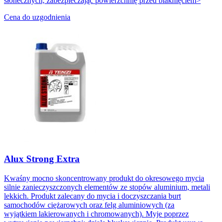
słonecznych, zabezpieczając powierzchnię przed blaknięciem>
Cena do uzgodnienia
Alux Strong Extra
Kwaśny mocno skoncentrowany produkt do okresowego mycia
silnie zanieczyszczonych elementów ze stopów aluminium, metali
lekkich. Produkt zalecany do mycia i doczyszczania burt
samochodów ciężarowych oraz felg aluminiowych (za
wyjątkiem lakierowanych i chromowanych). Myje poprzez