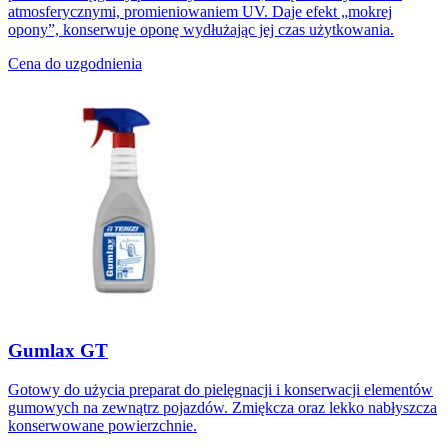
atmosferycznymi, promieniowaniem UV. Daje efekt „mokrej
opony”, konserwuje oponę wydłużając jej czas użytkowania.
Cena do uzgodnienia
Gumlax GT
Gotowy do użycia preparat do pielęgnacji i konserwacji elementów
gumowych na zewnątrz pojazdów. Zmiękcza oraz lekko nabłyszcza
konserwowane powierzchnie.