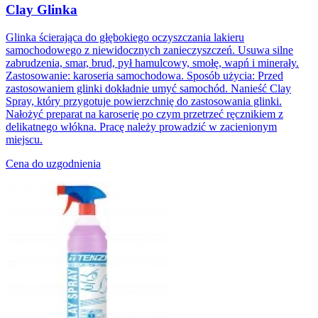
Clay Glinka
Glinka ścierająca do głębokiego oczyszczania lakieru
samochodowego z niewidocznych zanieczyszczeń. Usuwa silne
zabrudzenia, smar, brud, pył hamulcowy, smołę, wapń i minerały.
Zastosowanie: karoseria samochodowa. Sposób użycia: Przed
zastosowaniem glinki dokładnie umyć samochód. Nanieść Clay
Spray, który przygotuje powierzchnię do zastosowania glinki.
Nałożyć preparat na karoserię po czym przetrzeć ręcznikiem z
delikatnego włókna. Pracę należy prowadzić w zacienionym
miejscu.
Cena do uzgodnienia