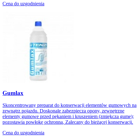
Cena do uzgodnienia
Gumlax
Skoncentrowany preparat do konserwacji elementów gumowych na
zewnątrz pojazdu. Doskonale zabezpiecza opony, zewnętrzne
elementy gumowe przed pękaniem i kruszeniem (zmiękcza gumę);
pozostawia powłokę ochronną. Zalecany do bieżącej konserwacji.
Cena do uzgodnienia