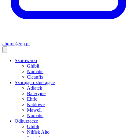
aburus@op.pl
Szorowarki
Ghibli
Numatic
Cleanfix
Szorująco-zbierające
Adiatek
Bateryjne
Ehrle
Kablowe
Mawell
Numatic
Odkurzacze
Ghibli
Nilfisk Alto