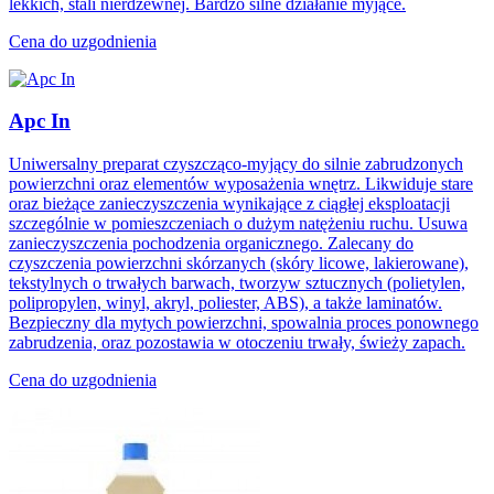
lekkich, stali nierdzewnej. Bardzo silne działanie myjące.
Cena do uzgodnienia
Apc In
Uniwersalny preparat czyszcząco-myjący do silnie zabrudzonych
powierzchni oraz elementów wyposażenia wnętrz. Likwiduje stare
oraz bieżące zanieczyszczenia wynikające z ciągłej eksploatacji
szczególnie w pomieszczeniach o dużym natężeniu ruchu. Usuwa
zanieczyszczenia pochodzenia organicznego. Zalecany do
czyszczenia powierzchni skórzanych (skóry licowe, lakierowane),
tekstylnych o trwałych barwach, tworzyw sztucznych (polietylen,
polipropylen, winyl, akryl, poliester, ABS), a także laminatów.
Bezpieczny dla mytych powierzchni, spowalnia proces ponownego
zabrudzenia, oraz pozostawia w otoczeniu trwały, świeży zapach.
Cena do uzgodnienia