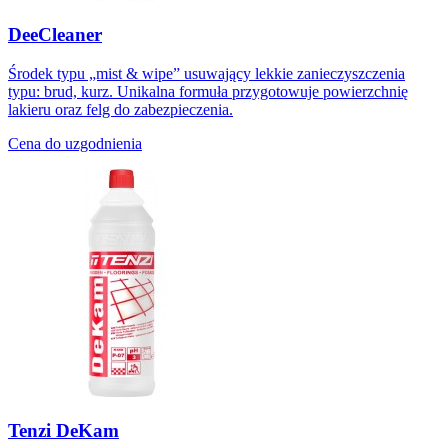
DeeCleaner
Środek typu „mist & wipe” usuwający lekkie zanieczyszczenia
typu: brud, kurz. Unikalna formuła przygotowuje powierzchnię
lakieru oraz felg do zabezpieczenia.
Cena do uzgodnienia
Tenzi DeKam