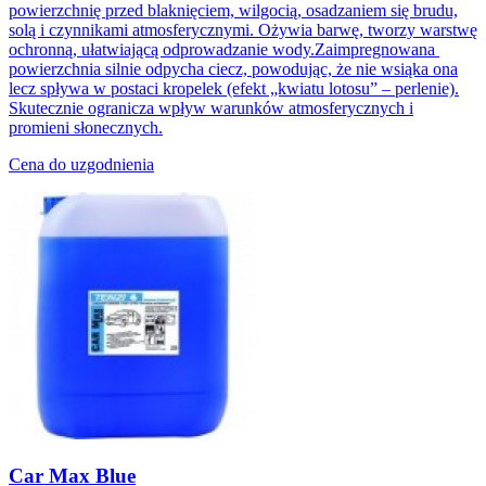
powierzchnię przed blaknięciem, wilgocią, osadzaniem się brudu,
solą i czynnikami atmosferycznymi. Ożywia barwę, tworzy warstwę
ochronną, ułatwiającą odprowadzanie wody.Zaimpregnowana
powierzchnia silnie odpycha ciecz, powodując, że nie wsiąka ona
lecz spływa w postaci kropelek (efekt „kwiatu lotosu” – perlenie).
Skutecznie ogranicza wpływ warunków atmosferycznych i
promieni słonecznych.
Cena do uzgodnienia
Car Max Blue