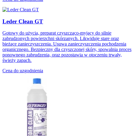
Leder Clean GT
Gotowy do użycia, preparat czyszcząco-myjący do silnie
zabrudzonych powierzchni skórzanych. Likwiduje stare oraz
bieżące zanieczyszczenia. Usuwa zanieczyszczenia pochodzenia
organicznego. Bezpieczny dla czyszczonej skóry, spowalnia proces
ponownego zabrudzenia, oraz pozostawia w otoczeniu trwały,
świeży zapach.
Cena do uzgodnienia