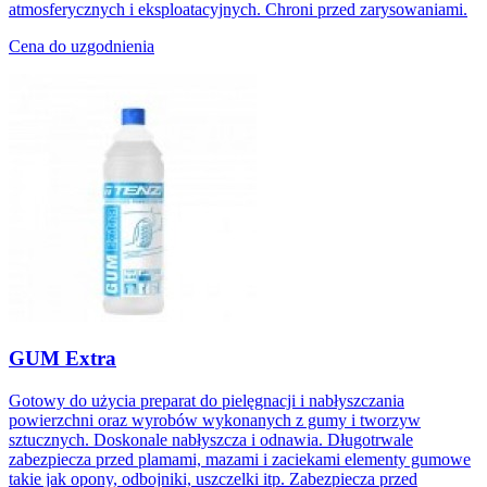
atmosferycznych i eksploatacyjnych. Chroni przed zarysowaniami.
Cena do uzgodnienia
GUM Extra
Gotowy do użycia preparat do pielęgnacji i nabłyszczania
powierzchni oraz wyrobów wykonanych z gumy i tworzyw
sztucznych. Doskonale nabłyszcza i odnawia. Długotrwale
zabezpiecza przed plamami, mazami i zaciekami elementy gumowe
takie jak opony, odbojniki, uszczelki itp. Zabezpiecza przed