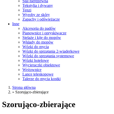
Stal nierdzewna
Tekstylia i dywany
Tenzi
Wyroby ze skóry
Zapachy i odświeżacze
Inne
Akcesoria do padów
Pianownice i opryskiwacze
Stelaże i kije do mopów
Wkłady do mopów
Wózki do mycia
Wózki do sprzątania 2-wiaderkowe
Wózki do sprzątania systemowe
Wózki hotelowe
Wycieraczki obiektowe
Wężownice
Lance teleskopowe
Talerze do mycia kostki
Strona główna
»
Szorująco-zbierające
Szorująco-zbierające