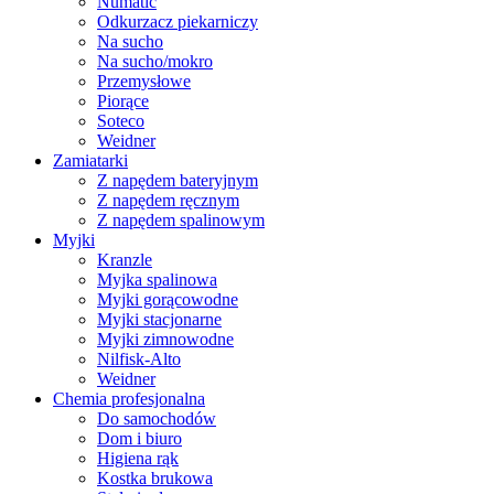
Numatic
Odkurzacz piekarniczy
Na sucho
Na sucho/mokro
Przemysłowe
Piorące
Soteco
Weidner
Zamiatarki
Z napędem bateryjnym
Z napędem ręcznym
Z napędem spalinowym
Myjki
Kranzle
Myjka spalinowa
Myjki gorącowodne
Myjki stacjonarne
Myjki zimnowodne
Nilfisk-Alto
Weidner
Chemia profesjonalna
Do samochodów
Dom i biuro
Higiena rąk
Kostka brukowa