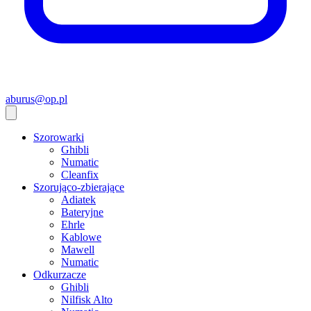
aburus@op.pl
Szorowarki
Ghibli
Numatic
Cleanfix
Szorująco-zbierające
Adiatek
Bateryjne
Ehrle
Kablowe
Mawell
Numatic
Odkurzacze
Ghibli
Nilfisk Alto