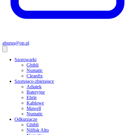
aburus@op.pl
Szorowarki
Ghibli
Numatic
Cleanfix
Szorująco-zbierające
Adiatek
Bateryjne
Ehrle
Kablowe
Mawell
Numatic
Odkurzacze
Ghibli
Nilfisk Alto