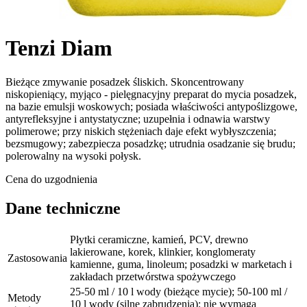
Tenzi Diam
Bieżące zmywanie posadzek śliskich. Skoncentrowany
niskopieniący, myjąco - pielęgnacyjny preparat do mycia posadzek,
na bazie emulsji woskowych; posiada właściwości antypoślizgowe,
antyrefleksyjne i antystatyczne; uzupełnia i odnawia warstwy
polimerowe; przy niskich stężeniach daje efekt wybłyszczenia;
bezsmugowy; zabezpiecza posadzkę; utrudnia osadzanie się brudu;
polerowalny na wysoki połysk.
Cena do uzgodnienia
Dane techniczne
Płytki ceramiczne, kamień, PCV, drewno
lakierowane, korek, klinkier, konglomeraty
Zastosowania
kamienne, guma, linoleum; posadzki w marketach i
zakładach przetwórstwa spożywczego
25-50 ml / 10 l wody (bieżące mycie); 50-100 ml /
Metody
10 l wody (silne zabrudzenia); nie wymaga