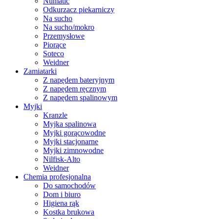
Numatic
Odkurzacz piekarniczy
Na sucho
Na sucho/mokro
Przemysłowe
Piorące
Soteco
Weidner
Zamiatarki
Z napędem bateryjnym
Z napędem ręcznym
Z napędem spalinowym
Myjki
Kranzle
Myjka spalinowa
Myjki gorącowodne
Myjki stacjonarne
Myjki zimnowodne
Nilfisk-Alto
Weidner
Chemia profesjonalna
Do samochodów
Dom i biuro
Higiena rąk
Kostka brukowa