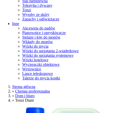
Stal nierdzewna
Tekstylia i dywany
Tenzi
Wyroby ze skóry
Zapachy i odświeżacze
Inne
Akcesoria do padów
Pianownice i opryskiwacze
Stelaże i kije do mopów
Wkłady do mopów
Wózki do mycia
Wózki do sprzątania 2-wiaderkowe
Wózki do sprzątania systemowe
Wózki hotelowe
Wycieraczki obiektowe
Wężownice
Lance teleskopowe
Talerze do mycia kostki
Strona główna
»
Chemia profesjonalna
»
Dom i biuro
»
Tenzi Diam