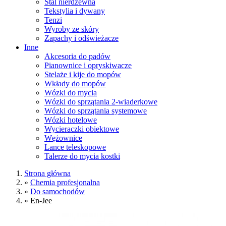
Stal nierdzewna
Tekstylia i dywany
Tenzi
Wyroby ze skóry
Zapachy i odświeżacze
Inne
Akcesoria do padów
Pianownice i opryskiwacze
Stelaże i kije do mopów
Wkłady do mopów
Wózki do mycia
Wózki do sprzątania 2-wiaderkowe
Wózki do sprzątania systemowe
Wózki hotelowe
Wycieraczki obiektowe
Wężownice
Lance teleskopowe
Talerze do mycia kostki
Strona główna
»
Chemia profesjonalna
»
Do samochodów
»
En-Jee