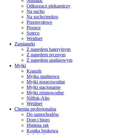
Numatic
Odkurzacz piekarniczy
Na sucho
Na sucho/mokro
Przemysłowe
Piorące
Soteco
Weidner
Zamiatarki
Z napędem bateryjnym
Z napędem ręcznym
Z napędem spalinowym
Myjki
Kranzle
Myjka spalinowa
Myjki gorącowodne
Myjki stacjonarne
Myjki zimnowodne
Nilfisk-Alto
Weidner
Chemia profesjonalna
Do samochodów
Dom i biuro
Higiena rąk
Kostka brukowa