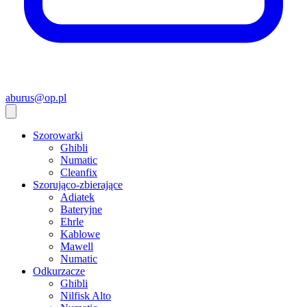
aburus@op.pl
Szorowarki
Ghibli
Numatic
Cleanfix
Szorująco-zbierające
Adiatek
Bateryjne
Ehrle
Kablowe
Mawell
Numatic
Odkurzacze
Ghibli
Nilfisk Alto