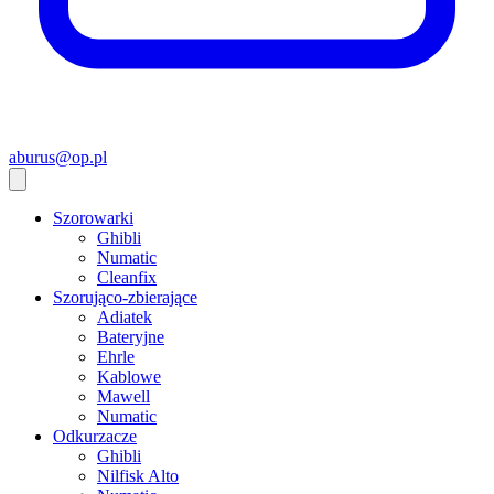
aburus@op.pl
Szorowarki
Ghibli
Numatic
Cleanfix
Szorująco-zbierające
Adiatek
Bateryjne
Ehrle
Kablowe
Mawell
Numatic
Odkurzacze
Ghibli
Nilfisk Alto