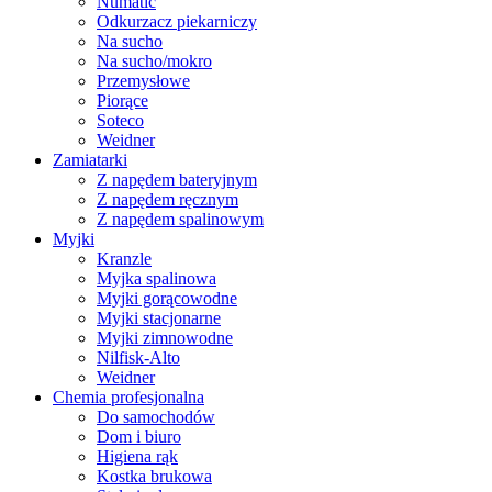
Numatic
Odkurzacz piekarniczy
Na sucho
Na sucho/mokro
Przemysłowe
Piorące
Soteco
Weidner
Zamiatarki
Z napędem bateryjnym
Z napędem ręcznym
Z napędem spalinowym
Myjki
Kranzle
Myjka spalinowa
Myjki gorącowodne
Myjki stacjonarne
Myjki zimnowodne
Nilfisk-Alto
Weidner
Chemia profesjonalna
Do samochodów
Dom i biuro
Higiena rąk
Kostka brukowa