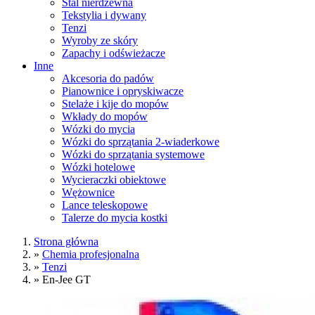
Stal nierdzewna
Tekstylia i dywany
Tenzi
Wyroby ze skóry
Zapachy i odświeżacze
Inne
Akcesoria do padów
Pianownice i opryskiwacze
Stelaże i kije do mopów
Wkłady do mopów
Wózki do mycia
Wózki do sprzątania 2-wiaderkowe
Wózki do sprzątania systemowe
Wózki hotelowe
Wycieraczki obiektowe
Wężownice
Lance teleskopowe
Talerze do mycia kostki
Strona główna
»
Chemia profesjonalna
»
Tenzi
»
En-Jee GT