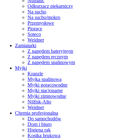
Numatic
Odkurzacz piekarniczy
Na sucho
Na sucho/mokro
Przemysłowe
Piorące
Soteco
Weidner
Zamiatarki
Z napędem bateryjnym
Z napędem ręcznym
Z napędem spalinowym
Myjki
Kranzle
Myjka spalinowa
Myjki gorącowodne
Myjki stacjonarne
Myjki zimnowodne
Nilfisk-Alto
Weidner
Chemia profesjonalna
Do samochodów
Dom i biuro
Higiena rąk
Kostka brukowa