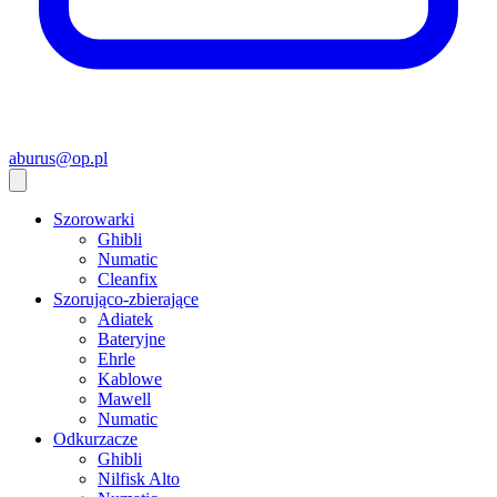
aburus@op.pl
Szorowarki
Ghibli
Numatic
Cleanfix
Szorująco-zbierające
Adiatek
Bateryjne
Ehrle
Kablowe
Mawell
Numatic
Odkurzacze
Ghibli
Nilfisk Alto