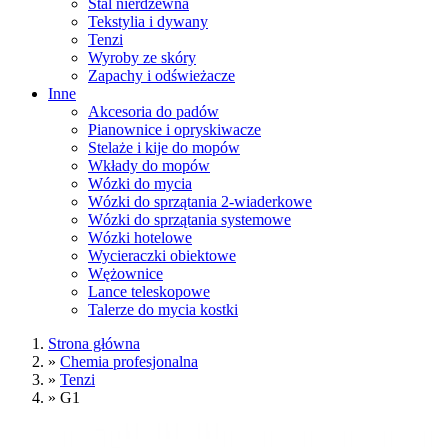
Stal nierdzewna
Tekstylia i dywany
Tenzi
Wyroby ze skóry
Zapachy i odświeżacze
Inne
Akcesoria do padów
Pianownice i opryskiwacze
Stelaże i kije do mopów
Wkłady do mopów
Wózki do mycia
Wózki do sprzątania 2-wiaderkowe
Wózki do sprzątania systemowe
Wózki hotelowe
Wycieraczki obiektowe
Wężownice
Lance teleskopowe
Talerze do mycia kostki
Strona główna
»
Chemia profesjonalna
»
Tenzi
»
G1