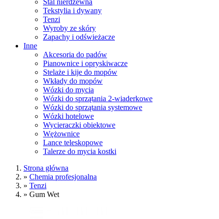
Stal nierdzewna
Tekstylia i dywany
Tenzi
Wyroby ze skóry
Zapachy i odświeżacze
Inne
Akcesoria do padów
Pianownice i opryskiwacze
Stelaże i kije do mopów
Wkłady do mopów
Wózki do mycia
Wózki do sprzątania 2-wiaderkowe
Wózki do sprzątania systemowe
Wózki hotelowe
Wycieraczki obiektowe
Wężownice
Lance teleskopowe
Talerze do mycia kostki
Strona główna
»
Chemia profesjonalna
»
Tenzi
»
Gum Wet