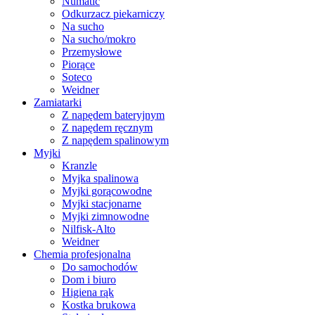
Numatic
Odkurzacz piekarniczy
Na sucho
Na sucho/mokro
Przemysłowe
Piorące
Soteco
Weidner
Zamiatarki
Z napędem bateryjnym
Z napędem ręcznym
Z napędem spalinowym
Myjki
Kranzle
Myjka spalinowa
Myjki gorącowodne
Myjki stacjonarne
Myjki zimnowodne
Nilfisk-Alto
Weidner
Chemia profesjonalna
Do samochodów
Dom i biuro
Higiena rąk
Kostka brukowa