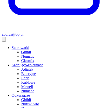
aburus@op.pl
Szorowarki
Ghibli
Numatic
Cleanfix
Szorująco-zbierające
Adiatek
Bateryjne
Ehrle
Kablowe
Mawell
Numatic
Odkurzacze
Ghibli
Nilfisk Alto