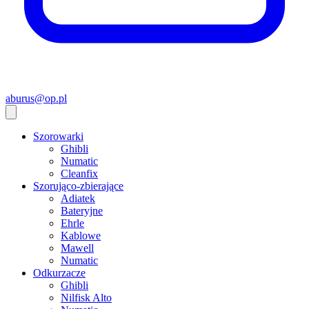
aburus@op.pl
Szorowarki
Ghibli
Numatic
Cleanfix
Szorująco-zbierające
Adiatek
Bateryjne
Ehrle
Kablowe
Mawell
Numatic
Odkurzacze
Ghibli
Nilfisk Alto