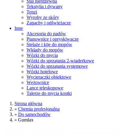
Stal nierdzewna
Tekstylia i dywany
Tenzi
Wyroby ze skóry
Zapachy i odświeżacze
Inne
Akcesoria do padów
Pianownice i opryskiwacze
Stelaże i kije do mopów
Wkłady do mopów
Wózki do mycia
Wózki do sprzątania 2-wiaderkowe
Wózki do sprzątania systemowe
Wózki hotelowe
Wycieraczki obiektowe
Wężownice
Lance teleskopowe
Talerze do mycia kostki
Strona główna
»
Chemia profesjonalna
»
Do samochodów
»
Gumlax