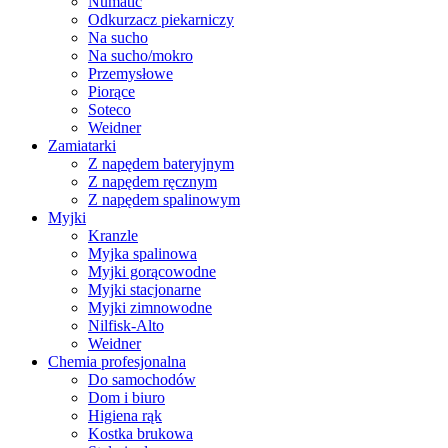
Numatic
Odkurzacz piekarniczy
Na sucho
Na sucho/mokro
Przemysłowe
Piorące
Soteco
Weidner
Zamiatarki
Z napędem bateryjnym
Z napędem ręcznym
Z napędem spalinowym
Myjki
Kranzle
Myjka spalinowa
Myjki gorącowodne
Myjki stacjonarne
Myjki zimnowodne
Nilfisk-Alto
Weidner
Chemia profesjonalna
Do samochodów
Dom i biuro
Higiena rąk
Kostka brukowa