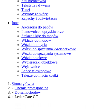
Stal nierdzewna
Tekstylia i dywany
Tenzi
Wyroby ze skóry
Zapachy i odświeżacze
Inne
Akcesoria do padów
Pianownice i opryskiwacze
Stelaże i kije do mopów
Wkłady do mopów
Wózki do mycia
Wózki do sprzątania 2-wiaderkowe
Wózki do sprzątania systemowe
Wózki hotelowe
Wycieraczki obiektowe
Wężownice
Lance teleskopowe
Talerze do mycia kostki
Strona główna
»
Chemia profesjonalna
»
Do samochodów
»
Leder Care GT