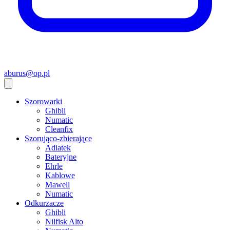
aburus@op.pl
Szorowarki
Ghibli
Numatic
Cleanfix
Szorująco-zbierające
Adiatek
Bateryjne
Ehrle
Kablowe
Mawell
Numatic
Odkurzacze
Ghibli
Nilfisk Alto