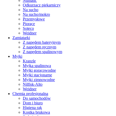
Numatic
Odkurzacz piekarniczy
Na sucho
Na sucho/mokro
Przemysłowe
Piorące
Soteco
Weidner
Zamiatarki
Z napędem bateryjnym
Z napędem ręcznym
Z napędem spalinowym
Myjki
Kranzle
Myjka spalinowa
Myjki gorącowodne
Myjki stacjonarne
Myjki zimnowodne
Nilfisk-Alto
Weidner
Chemia profesjonalna
Do samochodów
Dom i biuro
Higiena rąk
Kostka brukowa