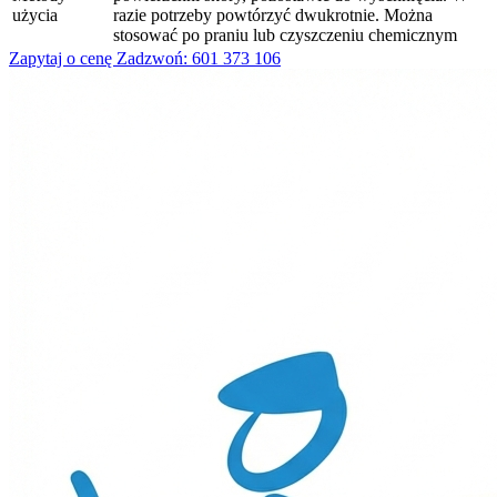
użycia
razie potrzeby powtórzyć dwukrotnie. Można
stosować po praniu lub czyszczeniu chemicznym
Zapytaj o cenę
Zadzwoń: 601 373 106