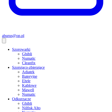
aburus@op.pl
Szorowarki
Ghibli
Numatic
Cleanfix
Szorująco-zbierające
Adiatek
Bateryjne
Ehrle
Kablowe
Mawell
Numatic
Odkurzacze
Ghibli
Nilfisk Alto