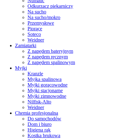
Numatic
Odkurzacz piekarniczy
Na sucho
Na sucho/mokro
Przemysłowe
Piorące
Soteco
Weidner
Zamiatarki
Z napędem bateryjnym
Z napędem ręcznym
Z napędem spalinowym
Myjki
Kranzle
Myjka spalinowa
Myjki gorącowodne
Myjki stacjonarne
Myjki zimnowodne
Nilfisk-Alto
Weidner
Chemia profesjonalna
Do samochodów
Dom i biuro
Higiena rąk
Kostka brukowa