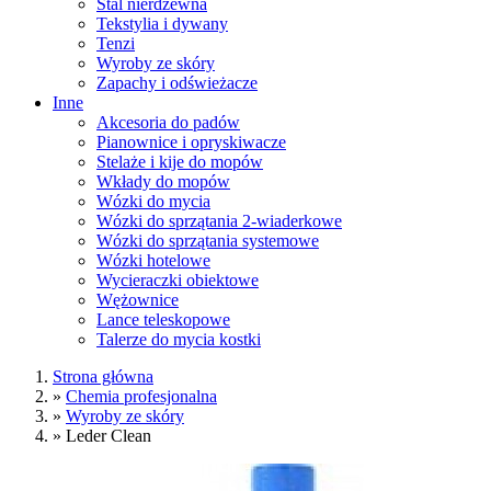
Stal nierdzewna
Tekstylia i dywany
Tenzi
Wyroby ze skóry
Zapachy i odświeżacze
Inne
Akcesoria do padów
Pianownice i opryskiwacze
Stelaże i kije do mopów
Wkłady do mopów
Wózki do mycia
Wózki do sprzątania 2-wiaderkowe
Wózki do sprzątania systemowe
Wózki hotelowe
Wycieraczki obiektowe
Wężownice
Lance teleskopowe
Talerze do mycia kostki
Strona główna
»
Chemia profesjonalna
»
Wyroby ze skóry
»
Leder Clean