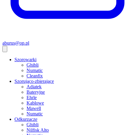
aburus@op.pl
Szorowarki
Ghibli
Numatic
Cleanfix
Szorująco-zbierające
Adiatek
Bateryjne
Ehrle
Kablowe
Mawell
Numatic
Odkurzacze
Ghibli
Nilfisk Alto