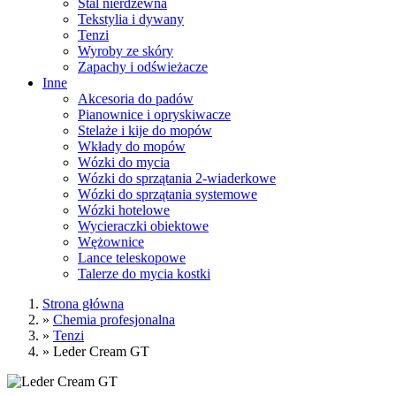
Stal nierdzewna
Tekstylia i dywany
Tenzi
Wyroby ze skóry
Zapachy i odświeżacze
Inne
Akcesoria do padów
Pianownice i opryskiwacze
Stelaże i kije do mopów
Wkłady do mopów
Wózki do mycia
Wózki do sprzątania 2-wiaderkowe
Wózki do sprzątania systemowe
Wózki hotelowe
Wycieraczki obiektowe
Wężownice
Lance teleskopowe
Talerze do mycia kostki
Strona główna
»
Chemia profesjonalna
»
Tenzi
»
Leder Cream GT