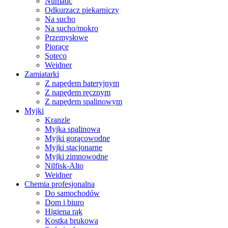
Numatic
Odkurzacz piekarniczy
Na sucho
Na sucho/mokro
Przemysłowe
Piorące
Soteco
Weidner
Zamiatarki
Z napędem bateryjnym
Z napędem ręcznym
Z napędem spalinowym
Myjki
Kranzle
Myjka spalinowa
Myjki gorącowodne
Myjki stacjonarne
Myjki zimnowodne
Nilfisk-Alto
Weidner
Chemia profesjonalna
Do samochodów
Dom i biuro
Higiena rąk
Kostka brukowa