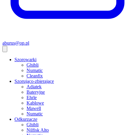
aburus@op.pl
Szorowarki
Ghibli
Numatic
Cleanfix
Szorująco-zbierające
Adiatek
Bateryjne
Ehrle
Kablowe
Mawell
Numatic
Odkurzacze
Ghibli
Nilfisk Alto