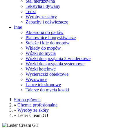
Stal nierdzewna
Tekstylia i dywany
Tenzi
Wyroby ze skóry
Zapachy i odświeżacze
Inne
Akcesoria do padów
Pianownice i opryskiwacze
Stelaże i kije do mopów
Wkłady do mopów
Wózki do mycia
Wózki do sprzątania 2-wiaderkowe
Wózki do sprzątania systemowe
Wózki hotelowe
Wycieraczki obiektowe
Wężownice
Lance teleskopowe
Talerze do mycia kostki
Strona główna
»
Chemia profesjonalna
»
Wyroby ze skóry
»
Leder Cream GT