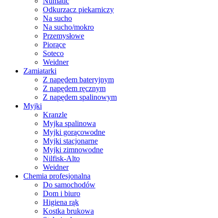
Numatic
Odkurzacz piekarniczy
Na sucho
Na sucho/mokro
Przemysłowe
Piorące
Soteco
Weidner
Zamiatarki
Z napędem bateryjnym
Z napędem ręcznym
Z napędem spalinowym
Myjki
Kranzle
Myjka spalinowa
Myjki gorącowodne
Myjki stacjonarne
Myjki zimnowodne
Nilfisk-Alto
Weidner
Chemia profesjonalna
Do samochodów
Dom i biuro
Higiena rąk
Kostka brukowa