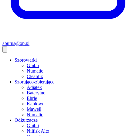
aburus@op.pl
Szorowarki
Ghibli
Numatic
Cleanfix
Szorująco-zbierające
Adiatek
Bateryjne
Ehrle
Kablowe
Mawell
Numatic
Odkurzacze
Ghibli
Nilfisk Alto