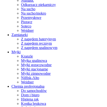
Numatic
Odkurzacz piekarniczy
Na sucho
Na sucho/mokro
Przemysłowe
Piorące
Soteco
Weidner
Zamiatarki
Z napędem bateryjnym
Z napędem ręcznym
Z napędem spalinowym
Myjki
Kranzle
Myjka spalinowa
Myjki gorącowodne
Myjki stacjonarne
Myjki zimnowodne
Nilfisk-Alto
Weidner
Chemia profesjonalna
Do samochodów
Dom i biuro
Higiena rąk
Kostka brukowa