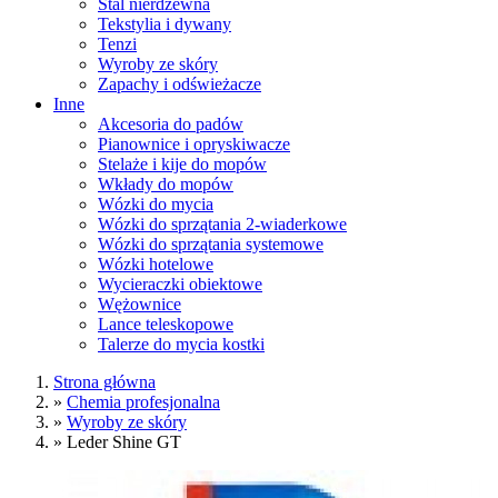
Stal nierdzewna
Tekstylia i dywany
Tenzi
Wyroby ze skóry
Zapachy i odświeżacze
Inne
Akcesoria do padów
Pianownice i opryskiwacze
Stelaże i kije do mopów
Wkłady do mopów
Wózki do mycia
Wózki do sprzątania 2-wiaderkowe
Wózki do sprzątania systemowe
Wózki hotelowe
Wycieraczki obiektowe
Wężownice
Lance teleskopowe
Talerze do mycia kostki
Strona główna
»
Chemia profesjonalna
»
Wyroby ze skóry
»
Leder Shine GT