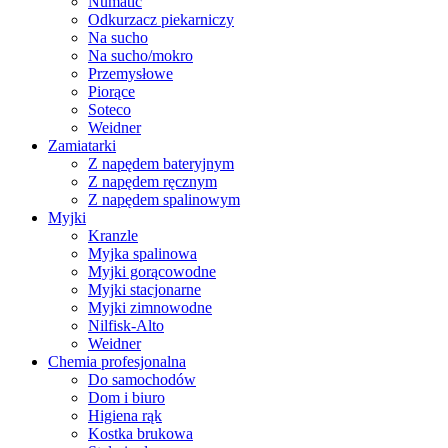
Numatic
Odkurzacz piekarniczy
Na sucho
Na sucho/mokro
Przemysłowe
Piorące
Soteco
Weidner
Zamiatarki
Z napędem bateryjnym
Z napędem ręcznym
Z napędem spalinowym
Myjki
Kranzle
Myjka spalinowa
Myjki gorącowodne
Myjki stacjonarne
Myjki zimnowodne
Nilfisk-Alto
Weidner
Chemia profesjonalna
Do samochodów
Dom i biuro
Higiena rąk
Kostka brukowa