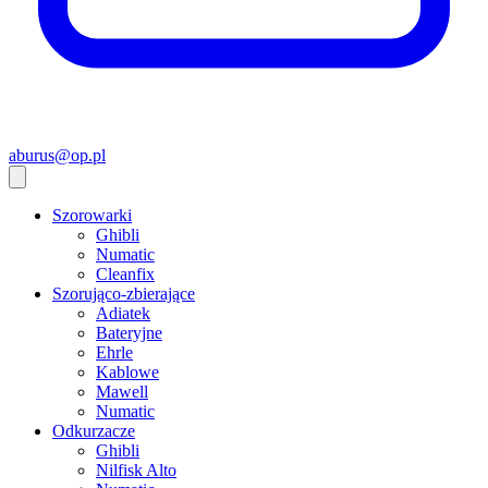
aburus@op.pl
Szorowarki
Ghibli
Numatic
Cleanfix
Szorująco-zbierające
Adiatek
Bateryjne
Ehrle
Kablowe
Mawell
Numatic
Odkurzacze
Ghibli
Nilfisk Alto