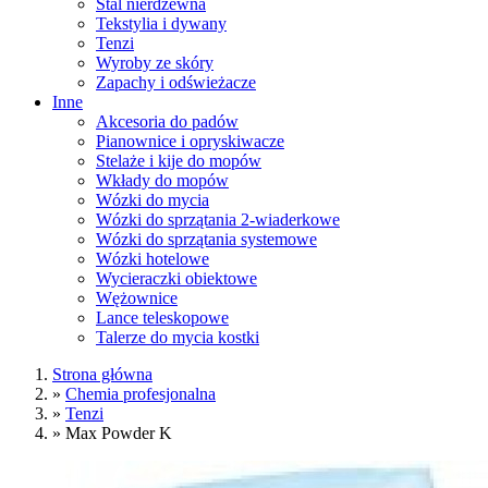
Stal nierdzewna
Tekstylia i dywany
Tenzi
Wyroby ze skóry
Zapachy i odświeżacze
Inne
Akcesoria do padów
Pianownice i opryskiwacze
Stelaże i kije do mopów
Wkłady do mopów
Wózki do mycia
Wózki do sprzątania 2-wiaderkowe
Wózki do sprzątania systemowe
Wózki hotelowe
Wycieraczki obiektowe
Wężownice
Lance teleskopowe
Talerze do mycia kostki
Strona główna
»
Chemia profesjonalna
»
Tenzi
»
Max Powder K