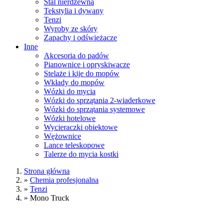
Stal nierdzewna
Tekstylia i dywany
Tenzi
Wyroby ze skóry
Zapachy i odświeżacze
Inne
Akcesoria do padów
Pianownice i opryskiwacze
Stelaże i kije do mopów
Wkłady do mopów
Wózki do mycia
Wózki do sprzątania 2-wiaderkowe
Wózki do sprzątania systemowe
Wózki hotelowe
Wycieraczki obiektowe
Wężownice
Lance teleskopowe
Talerze do mycia kostki
Strona główna
»
Chemia profesjonalna
»
Tenzi
»
Mono Truck