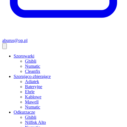
aburus@op.pl
Szorowarki
Ghibli
Numatic
Cleanfix
Szorująco-zbierające
Adiatek
Bateryjne
Ehrle
Kablowe
Mawell
Numatic
Odkurzacze
Ghibli
Nilfisk Alto