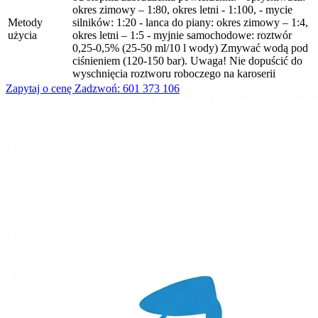
okres zimowy – 1:80, okres letni - 1:100, - mycie
Metody
silników: 1:20 - lanca do piany: okres zimowy – 1:4,
użycia
okres letni – 1:5 - myjnie samochodowe: roztwór
0,25-0,5% (25-50 ml/10 l wody) Zmywać wodą pod
ciśnieniem (120-150 bar). Uwaga! Nie dopuścić do
wyschnięcia roztworu roboczego na karoserii
Zapytaj o cenę
Zadzwoń: 601 373 106