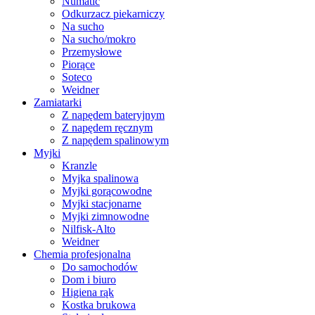
Numatic
Odkurzacz piekarniczy
Na sucho
Na sucho/mokro
Przemysłowe
Piorące
Soteco
Weidner
Zamiatarki
Z napędem bateryjnym
Z napędem ręcznym
Z napędem spalinowym
Myjki
Kranzle
Myjka spalinowa
Myjki gorącowodne
Myjki stacjonarne
Myjki zimnowodne
Nilfisk-Alto
Weidner
Chemia profesjonalna
Do samochodów
Dom i biuro
Higiena rąk
Kostka brukowa