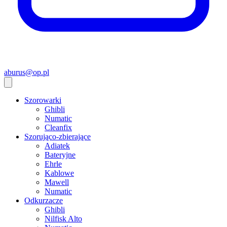
aburus@op.pl
Szorowarki
Ghibli
Numatic
Cleanfix
Szorująco-zbierające
Adiatek
Bateryjne
Ehrle
Kablowe
Mawell
Numatic
Odkurzacze
Ghibli
Nilfisk Alto