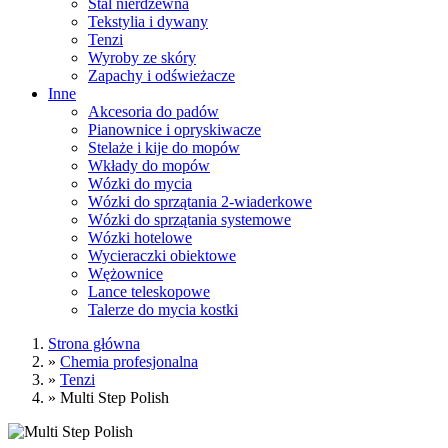
Stal nierdzewna
Tekstylia i dywany
Tenzi
Wyroby ze skóry
Zapachy i odświeżacze
Inne
Akcesoria do padów
Pianownice i opryskiwacze
Stelaże i kije do mopów
Wkłady do mopów
Wózki do mycia
Wózki do sprzątania 2-wiaderkowe
Wózki do sprzątania systemowe
Wózki hotelowe
Wycieraczki obiektowe
Wężownice
Lance teleskopowe
Talerze do mycia kostki
Strona główna
»
Chemia profesjonalna
»
Tenzi
»
Multi Step Polish