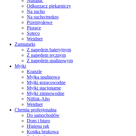
Numatic
Odkurzacz piekarniczy
Na sucho
Na sucho/mokro
Przemysłowe
Piorące
Soteco
Weidner
Zamiatarki
Z napędem bateryjnym
Z napędem ręcznym
Z napędem spalinowym
Myjki
Kranzle
Myjka spalinowa
Myjki gorącowodne
Myjki stacjonarne
Myjki zimnowodne
Nilfisk-Alto
Weidner
Chemia profesjonalna
Do samochodów
Dom i biuro
Higiena rąk
Kostka brukowa