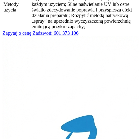
Metody
każdym użyciem; Silne naświetlanie UV lub ostre
użycia
światło zdecydowanie poprawia i przyspiesza efekt
działania preparatu; Rozpylić metodą natryskową
„spray” na uprzednio wyczyszczoną powierzchnię
emitującą przykre zapachy;
Zapytaj o cenę
Zadzwoń: 601 373 106