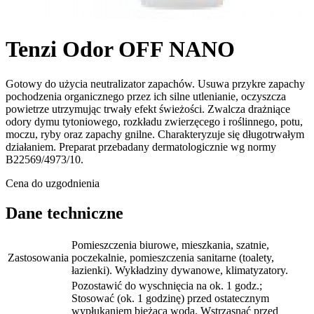
Tenzi Odor OFF NANO
Gotowy do użycia neutralizator zapachów. Usuwa przykre zapachy
pochodzenia organicznego przez ich silne utlenianie, oczyszcza
powietrze utrzymując trwały efekt świeżości. Zwalcza drażniące
odory dymu tytoniowego, rozkładu zwierzęcego i roślinnego, potu,
moczu, ryby oraz zapachy gnilne. Charakteryzuje się długotrwałym
działaniem. Preparat przebadany dermatologicznie wg normy
B22569/4973/10.
Cena do uzgodnienia
Dane techniczne
Pomieszczenia biurowe, mieszkania, szatnie,
Zastosowania
poczekalnie, pomieszczenia sanitarne (toalety,
łazienki). Wykładziny dywanowe, klimatyzatory.
Pozostawić do wyschnięcia na ok. 1 godz.;
Stosować (ok. 1 godzinę) przed ostatecznym
wypłukaniem bieżącą wodą. Wstrząsnąć przed