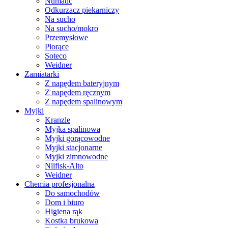
Numatic
Odkurzacz piekarniczy
Na sucho
Na sucho/mokro
Przemysłowe
Piorące
Soteco
Weidner
Zamiatarki
Z napędem bateryjnym
Z napędem ręcznym
Z napędem spalinowym
Myjki
Kranzle
Myjka spalinowa
Myjki gorącowodne
Myjki stacjonarne
Myjki zimnowodne
Nilfisk-Alto
Weidner
Chemia profesjonalna
Do samochodów
Dom i biuro
Higiena rąk
Kostka brukowa