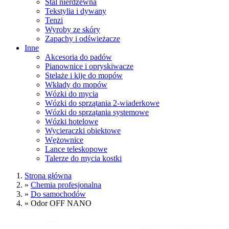
Stal nierdzewna
Tekstylia i dywany
Tenzi
Wyroby ze skóry
Zapachy i odświeżacze
Inne
Akcesoria do padów
Pianownice i opryskiwacze
Stelaże i kije do mopów
Wkłady do mopów
Wózki do mycia
Wózki do sprzątania 2-wiaderkowe
Wózki do sprzątania systemowe
Wózki hotelowe
Wycieraczki obiektowe
Wężownice
Lance teleskopowe
Talerze do mycia kostki
Strona główna
»
Chemia profesjonalna
»
Do samochodów
»
Odor OFF NANO