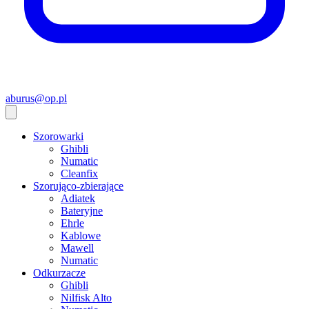
aburus@op.pl
Szorowarki
Ghibli
Numatic
Cleanfix
Szorująco-zbierające
Adiatek
Bateryjne
Ehrle
Kablowe
Mawell
Numatic
Odkurzacze
Ghibli
Nilfisk Alto