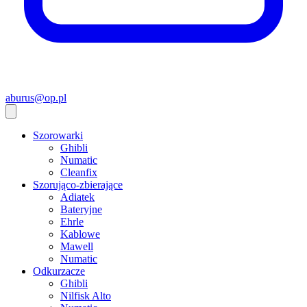
aburus@op.pl
Szorowarki
Ghibli
Numatic
Cleanfix
Szorująco-zbierające
Adiatek
Bateryjne
Ehrle
Kablowe
Mawell
Numatic
Odkurzacze
Ghibli
Nilfisk Alto