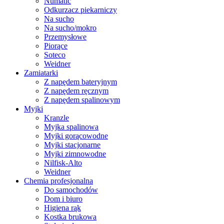
Numatic
Odkurzacz piekarniczy
Na sucho
Na sucho/mokro
Przemysłowe
Piorące
Soteco
Weidner
Zamiatarki
Z napędem bateryjnym
Z napędem ręcznym
Z napędem spalinowym
Myjki
Kranzle
Myjka spalinowa
Myjki gorącowodne
Myjki stacjonarne
Myjki zimnowodne
Nilfisk-Alto
Weidner
Chemia profesjonalna
Do samochodów
Dom i biuro
Higiena rąk
Kostka brukowa