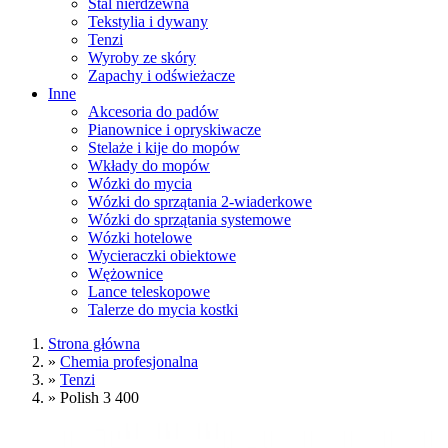
Stal nierdzewna
Tekstylia i dywany
Tenzi
Wyroby ze skóry
Zapachy i odświeżacze
Inne
Akcesoria do padów
Pianownice i opryskiwacze
Stelaże i kije do mopów
Wkłady do mopów
Wózki do mycia
Wózki do sprzątania 2-wiaderkowe
Wózki do sprzątania systemowe
Wózki hotelowe
Wycieraczki obiektowe
Wężownice
Lance teleskopowe
Talerze do mycia kostki
Strona główna
»
Chemia profesjonalna
»
Tenzi
»
Polish 3 400