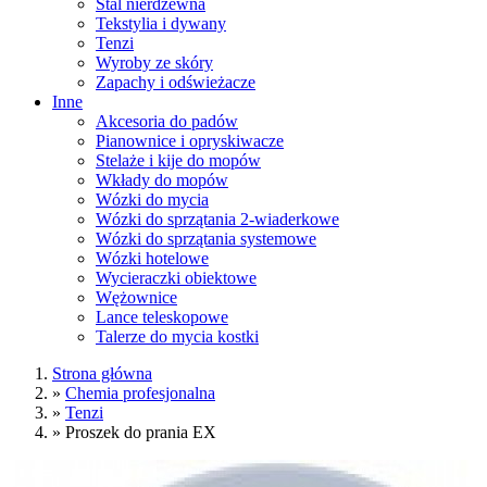
Stal nierdzewna
Tekstylia i dywany
Tenzi
Wyroby ze skóry
Zapachy i odświeżacze
Inne
Akcesoria do padów
Pianownice i opryskiwacze
Stelaże i kije do mopów
Wkłady do mopów
Wózki do mycia
Wózki do sprzątania 2-wiaderkowe
Wózki do sprzątania systemowe
Wózki hotelowe
Wycieraczki obiektowe
Wężownice
Lance teleskopowe
Talerze do mycia kostki
Strona główna
»
Chemia profesjonalna
»
Tenzi
»
Proszek do prania EX