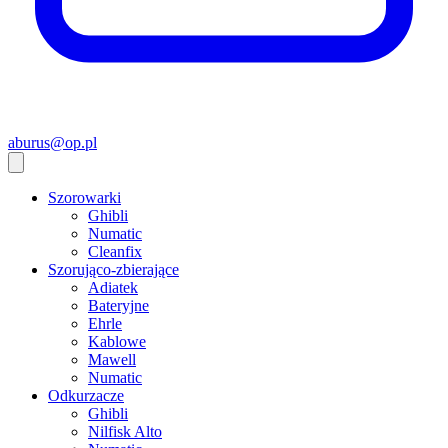
aburus@op.pl
Szorowarki
Ghibli
Numatic
Cleanfix
Szorująco-zbierające
Adiatek
Bateryjne
Ehrle
Kablowe
Mawell
Numatic
Odkurzacze
Ghibli
Nilfisk Alto