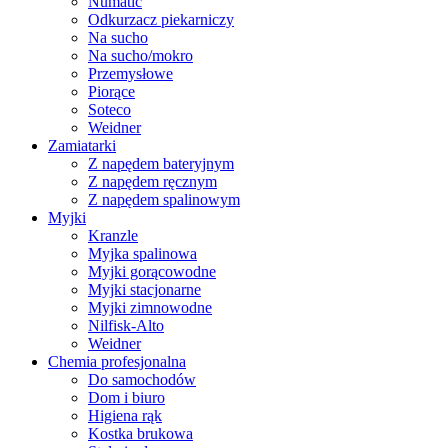
Numatic
Odkurzacz piekarniczy
Na sucho
Na sucho/mokro
Przemysłowe
Piorące
Soteco
Weidner
Zamiatarki
Z napędem bateryjnym
Z napędem ręcznym
Z napędem spalinowym
Myjki
Kranzle
Myjka spalinowa
Myjki gorącowodne
Myjki stacjonarne
Myjki zimnowodne
Nilfisk-Alto
Weidner
Chemia profesjonalna
Do samochodów
Dom i biuro
Higiena rąk
Kostka brukowa