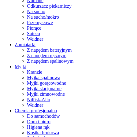
Numatic
Odkurzacz piekarniczy
Na sucho
Na sucho/mokro
Przemysłowe
Piorące
Soteco
Weidner
Zamiatarki
Z napędem bateryjnym
Z napędem ręcznym
Z napędem spalinowym
Myjki
Kranzle
Myjka spalinowa
Myjki gorącowodne
Myjki stacjonarne
Myjki zimnowodne
Nilfisk-Alto
Weidner
Chemia profesjonalna
Do samochodów
Dom i biuro
Higiena rąk
Kostka brukowa