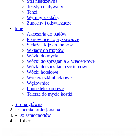
Stal nierdzewna
Tekstylia i dywany
Tenzi
Wyroby ze skóry
Zapachy i odświeżacze
Inne
Akcesoria do padów
Pianownice i opryskiwacze
Stelaże i kije do mopów
Wkłady do mopów
Wózki do mycia
Wózki do sprzątania 2-wiaderkowe
Wózki do sprzątania systemowe
Wózki hotelowe
Wycieraczki obiektowe
Wężownice
Lance teleskopowe
Talerze do mycia kostki
Strona główna
»
Chemia profesjonalna
»
Do samochodów
»
Rollex