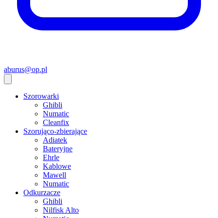
aburus@op.pl
Szorowarki
Ghibli
Numatic
Cleanfix
Szorująco-zbierające
Adiatek
Bateryjne
Ehrle
Kablowe
Mawell
Numatic
Odkurzacze
Ghibli
Nilfisk Alto