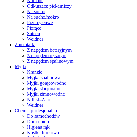
Numatic
Odkurzacz piekarniczy
Na sucho
Na sucho/mokro
Przemysłowe
Piorące
Soteco
Weidner
Zamiatarki
Z napędem bateryjnym
Z napędem ręcznym
Z napędem spalinowym
Myjki
Kranzle
Myjka spalinowa
Myjki gorącowodne
Myjki stacjonarne
Myjki zimnowodne
Nilfisk-Alto
Weidner
Chemia profesjonalna
Do samochodów
Dom i biuro
Higiena rąk
Kostka brukowa