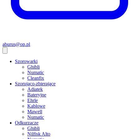
aburus@op.pl
Szorowarki
Ghibli
Numatic
Cleanfix
Szorująco-zbierające
Adiatek
Bateryjne
Ehrle
Kablowe
Mawell
Numatic
Odkurzacze
Ghibli
Nilfisk Alto