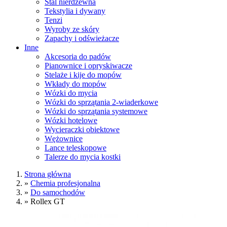
Stal nierdzewna
Tekstylia i dywany
Tenzi
Wyroby ze skóry
Zapachy i odświeżacze
Inne
Akcesoria do padów
Pianownice i opryskiwacze
Stelaże i kije do mopów
Wkłady do mopów
Wózki do mycia
Wózki do sprzątania 2-wiaderkowe
Wózki do sprzątania systemowe
Wózki hotelowe
Wycieraczki obiektowe
Wężownice
Lance teleskopowe
Talerze do mycia kostki
Strona główna
»
Chemia profesjonalna
»
Do samochodów
»
Rollex GT