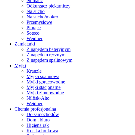
Numatic
Odkurzacz piekarniczy
Na sucho
Na sucho/mokro
Przemysłowe
Piorące
Soteco
Weidner
Zamiatarki
Z napędem bateryjnym
Z napędem ręcznym
Z napędem spalinowym
Myjki
Kranzle
Myjka spalinowa
Myjki gorącowodne
Myjki stacjonarne
Myjki zimnowodne
Nilfisk-Alto
Weidner
Chemia profesjonalna
Do samochodów
Dom i biuro
Higiena rąk
Kostka brukowa