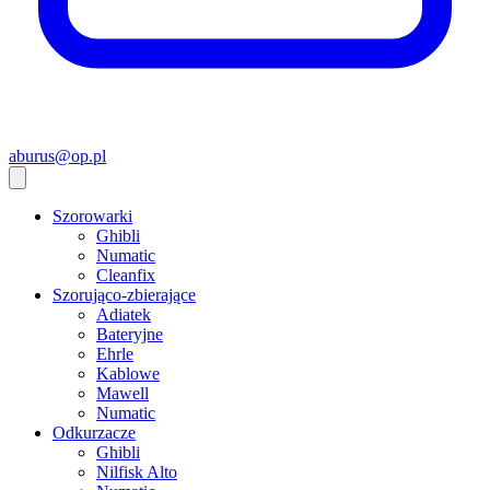
aburus@op.pl
Szorowarki
Ghibli
Numatic
Cleanfix
Szorująco-zbierające
Adiatek
Bateryjne
Ehrle
Kablowe
Mawell
Numatic
Odkurzacze
Ghibli
Nilfisk Alto