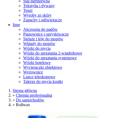
Stal nierdzewna
Tekstylia i dywany
Tenzi
Wyroby ze skóry
Zapachy i odświeżacze
Inne
Akcesoria do padów
Pianownice i opryskiwacze
Stelaże i kije do mopów
Wkłady do mopów
Wózki do mycia
Wózki do sprzątania 2-wiaderkowe
Wózki do sprzątania systemowe
Wózki hotelowe
Wycieraczki obiektowe
Wężownice
Lance teleskopowe
Talerze do mycia kostki
Strona główna
»
Chemia profesjonalna
»
Do samochodów
»
Rollwax