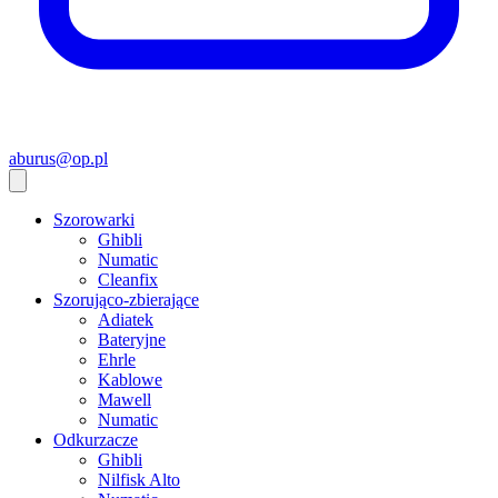
aburus@op.pl
Szorowarki
Ghibli
Numatic
Cleanfix
Szorująco-zbierające
Adiatek
Bateryjne
Ehrle
Kablowe
Mawell
Numatic
Odkurzacze
Ghibli
Nilfisk Alto