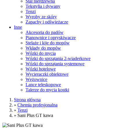
Stal nierdzewna
Tekstylia i dywany
Tenzi
Wyroby ze skóry
Zapachy i odświeżacze
Inne
Akcesoria do padów
Pianownice i opryskiwacze
Stelaże i kije do mopów
Wkłady do mopów
Wózki do mycia
Wózki do sprzątania 2-wiaderkowe
Wózki do sprzątania systemowe
Wózki hotelowe
Wycieraczki obiektowe
Wężownice
Lance teleskopowe
Talerze do mycia kostki
Strona główna
»
Chemia profesjonalna
»
Tenzi
»
Sani Plus GT kawa