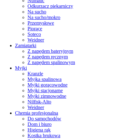
Numatic
Odkurzacz piekarniczy
Na sucho
Na sucho/mokro
Przemysłowe
Piorące
Soteco
Weidner
Zamiatarki
Z napędem bateryjnym
Z napędem ręcznym
Z napędem spalinowym
Myjki
Kranzle
Myjka spalinowa
Myjki gorącowodne
Myjki stacjonarne
Myjki zimnowodne
Nilfisk-Alto
Weidner
Chemia profesjonalna
Do samochodów
Dom i biuro
Higiena rąk
Kostka brukowa