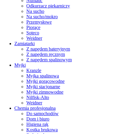
Numatic
Odkurzacz piekarniczy
Na sucho
Na sucho/mokro
Przemysłowe
Piorące
Soteco
Weidner
Zamiatarki
Z napędem bateryjnym
Z napędem ręcznym
Z napędem spalinowym
Myjki
Kranzle
Myjka spalinowa
Myjki gorącowodne
Myjki stacjonarne
Myjki zimnowodne
Nilfisk-Alto
Weidner
Chemia profesjonalna
Do samochodów
Dom i biuro
Higiena rąk
Kostka brukowa