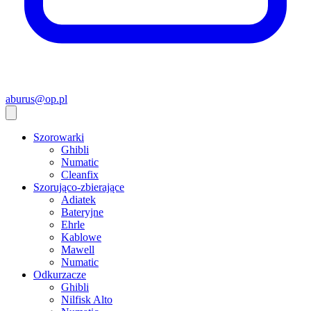
aburus@op.pl
Szorowarki
Ghibli
Numatic
Cleanfix
Szorująco-zbierające
Adiatek
Bateryjne
Ehrle
Kablowe
Mawell
Numatic
Odkurzacze
Ghibli
Nilfisk Alto