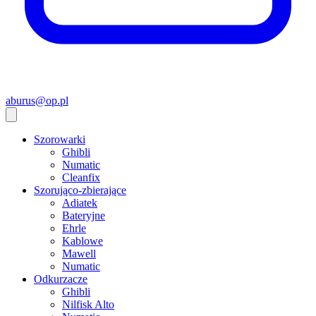
aburus@op.pl
Szorowarki
Ghibli
Numatic
Cleanfix
Szorująco-zbierające
Adiatek
Bateryjne
Ehrle
Kablowe
Mawell
Numatic
Odkurzacze
Ghibli
Nilfisk Alto