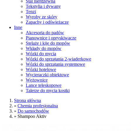
Stal nierdzewna
Tekstylia i dywany
Tenzi
Wyroby ze skóry
Zapachy i odświeżacze
Inne
Akcesoria do padów
Pianownice i opryskiwacze
Stelaże i kije do mopów
Wkłady do mopów
Wózki do mycia
Wózki do sprzątania 2-wiaderkowe
Wózki do sprzątania systemowe
Wózki hotelowe
Wycieraczki obiektowe
Wężownice
Lance teleskopowe
Talerze do mycia kostki
Strona główna
»
Chemia profesjonalna
»
Do samochodów
»
Shampoo Aktiv