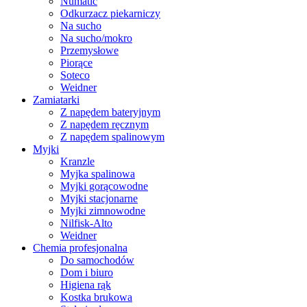
Numatic
Odkurzacz piekarniczy
Na sucho
Na sucho/mokro
Przemysłowe
Piorące
Soteco
Weidner
Zamiatarki
Z napędem bateryjnym
Z napędem ręcznym
Z napędem spalinowym
Myjki
Kranzle
Myjka spalinowa
Myjki gorącowodne
Myjki stacjonarne
Myjki zimnowodne
Nilfisk-Alto
Weidner
Chemia profesjonalna
Do samochodów
Dom i biuro
Higiena rąk
Kostka brukowa