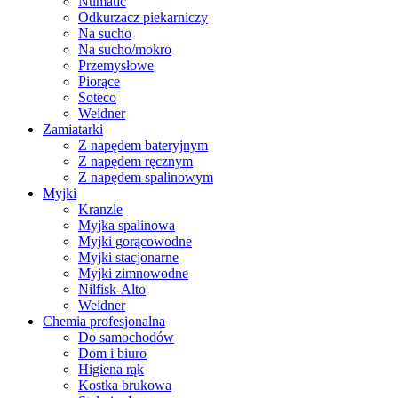
Numatic
Odkurzacz piekarniczy
Na sucho
Na sucho/mokro
Przemysłowe
Piorące
Soteco
Weidner
Zamiatarki
Z napędem bateryjnym
Z napędem ręcznym
Z napędem spalinowym
Myjki
Kranzle
Myjka spalinowa
Myjki gorącowodne
Myjki stacjonarne
Myjki zimnowodne
Nilfisk-Alto
Weidner
Chemia profesjonalna
Do samochodów
Dom i biuro
Higiena rąk
Kostka brukowa