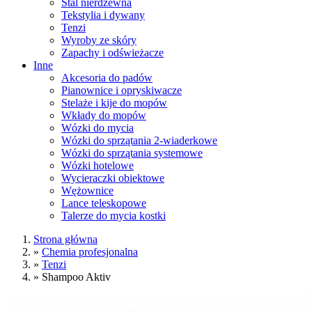
Stal nierdzewna
Tekstylia i dywany
Tenzi
Wyroby ze skóry
Zapachy i odświeżacze
Inne
Akcesoria do padów
Pianownice i opryskiwacze
Stelaże i kije do mopów
Wkłady do mopów
Wózki do mycia
Wózki do sprzątania 2-wiaderkowe
Wózki do sprzątania systemowe
Wózki hotelowe
Wycieraczki obiektowe
Wężownice
Lance teleskopowe
Talerze do mycia kostki
Strona główna
»
Chemia profesjonalna
»
Tenzi
»
Shampoo Aktiv