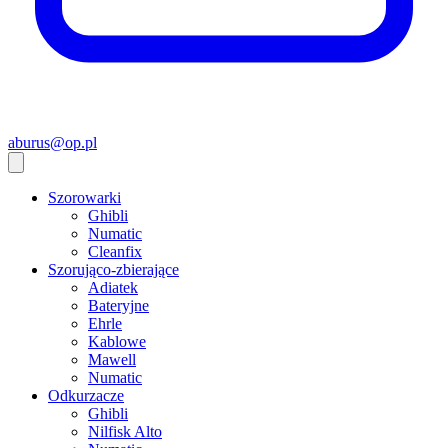
aburus@op.pl
Szorowarki
Ghibli
Numatic
Cleanfix
Szorująco-zbierające
Adiatek
Bateryjne
Ehrle
Kablowe
Mawell
Numatic
Odkurzacze
Ghibli
Nilfisk Alto