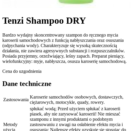
Tenzi Shampoo DRY
Bardzo wydajny skoncentrowany szampon do ręcznego mycia
karoserii samochodowych z funkcją nabłyszczania oraz osuszania
(odpychania wody). Charakteryzuje się wysoką skutecznością
działania, nie zawiera agresywnych substancji i rozpuszczalników.
Posiada przyjemny, orzeźwiający, leśny zapach. Preparat pieniący,
wielofunkcyjny: myje, nabłyszcza, osusza karoserię samochodową.
Cena do uzgodnienia
Dane techniczne
Karoserie samochodów osobowych, dostawczych,
Zastosowania
ciężarowych, motocykle, quady, rowery.
spłukać wodą; Przed użyciem spłukać z karoserii
piasek, aby nie zarysować karoserii! Nie mieszać
szamponu z innymi produktami o podobnym
Metody
zastosowaniu z uwagi na osłabienie efektu mycia i
użycia
osuszania; Najlepsze efekty uzyskuje się stosując do