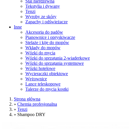
Stal nierdzewna
Tekstylia i dywany
Tenzi
Wyroby ze skóry
Zapachy i odświeżacze
Inne
Akcesoria do padów
Pianownice i opryskiwacze
Stelaże i kije do mopów
Wkłady do mopów
Wózki do mycia
Wózki do sprzątania 2-wiaderkowe
Wózki do sprzątania systemowe
Wózki hotelowe
Wycieraczki obiektowe
Wężownice
Lance teleskopowe
Talerze do mycia kostki
Strona główna
»
Chemia profesjonalna
»
Tenzi
»
Shampoo DRY