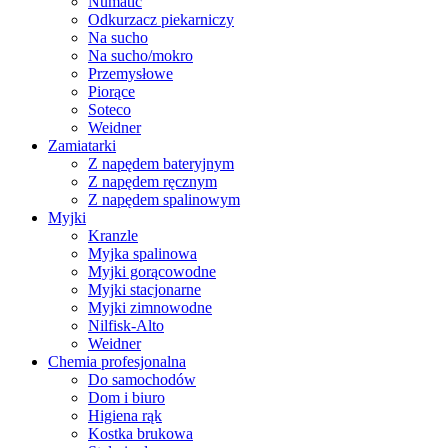
Numatic
Odkurzacz piekarniczy
Na sucho
Na sucho/mokro
Przemysłowe
Piorące
Soteco
Weidner
Zamiatarki
Z napędem bateryjnym
Z napędem ręcznym
Z napędem spalinowym
Myjki
Kranzle
Myjka spalinowa
Myjki gorącowodne
Myjki stacjonarne
Myjki zimnowodne
Nilfisk-Alto
Weidner
Chemia profesjonalna
Do samochodów
Dom i biuro
Higiena rąk
Kostka brukowa