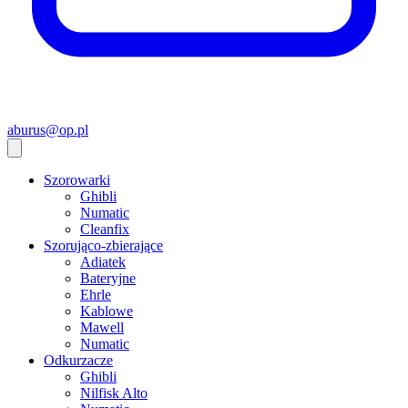
aburus@op.pl
Szorowarki
Ghibli
Numatic
Cleanfix
Szorująco-zbierające
Adiatek
Bateryjne
Ehrle
Kablowe
Mawell
Numatic
Odkurzacze
Ghibli
Nilfisk Alto