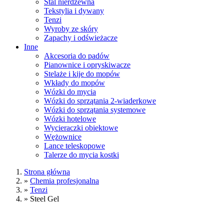
Stal nierdzewna
Tekstylia i dywany
Tenzi
Wyroby ze skóry
Zapachy i odświeżacze
Inne
Akcesoria do padów
Pianownice i opryskiwacze
Stelaże i kije do mopów
Wkłady do mopów
Wózki do mycia
Wózki do sprzątania 2-wiaderkowe
Wózki do sprzątania systemowe
Wózki hotelowe
Wycieraczki obiektowe
Wężownice
Lance teleskopowe
Talerze do mycia kostki
Strona główna
»
Chemia profesjonalna
»
Tenzi
»
Steel Gel