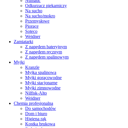
Numatic
Odkurzacz piekarniczy
Na sucho
Na sucho/mokro
Przemysłowe
Piorące
Soteco
Weidner
Zamiatarki
Z napędem bateryjnym
Z napędem ręcznym
Z napędem spalinowym
Myjki
Kranzle
Myjka spalinowa
Myjki gorącowodne
Myjki stacjonarne
Myjki zimnowodne
Nilfisk-Alto
Weidner
Chemia profesjonalna
Do samochodów
Dom i biuro
Higiena rąk
Kostka brukowa