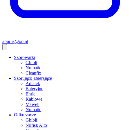
aburus@op.pl
Szorowarki
Ghibli
Numatic
Cleanfix
Szorująco-zbierające
Adiatek
Bateryjne
Ehrle
Kablowe
Mawell
Numatic
Odkurzacze
Ghibli
Nilfisk Alto