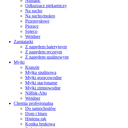
Numatic
Odkurzacz piekarniczy
Na sucho
Na sucho/mokro
Przemysłowe
Piorące
Soteco
Weidner
Zamiatarki
Z napędem bateryjnym
Z napędem ręcznym
Z napędem spalinowym
Myjki
Kranzle
Myjka spalinowa
Myjki gorącowodne
Myjki stacjonarne
Myjki zimnowodne
Nilfisk-Alto
Weidner
Chemia profesjonalna
Do samochodów
Dom i biuro
Higiena rąk
Kostka brukowa