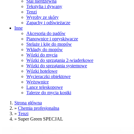
Stal nierdzewna
Tekstylia i dywany
Tenzi
Wyroby ze skóry
Zapachy i odświeżacze
Inne
Akcesoria do padów
Pianownice i opryskiwacze
Stelaże i kije do mopów
Wkłady do mopów
Wózki do mycia
Wózki do sprzątania 2-wiaderkowe
Wózki do sprzątania systemowe
Wózki hotelowe
Wycieraczki obiektowe
Wężownice
Lance teleskopowe
Talerze do mycia kostki
Strona główna
»
Chemia profesjonalna
»
Tenzi
»
Super Green SPECJAL