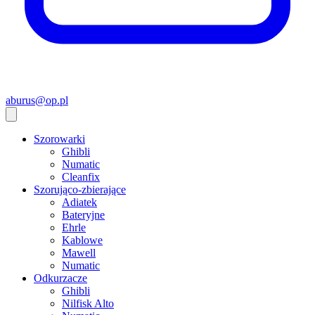
aburus@op.pl
Szorowarki
Ghibli
Numatic
Cleanfix
Szorująco-zbierające
Adiatek
Bateryjne
Ehrle
Kablowe
Mawell
Numatic
Odkurzacze
Ghibli
Nilfisk Alto