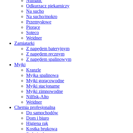
Numatic
Odkurzacz piekarniczy
Na sucho
Na sucho/mokro
Przemysłowe
Piorące
Soteco
Weidner
Zamiatarki
Z napędem bateryjnym
Z napędem ręcznym
Z napędem spalinowym
Myjki
Kranzle
Myjka spalinowa
Myjki gorącowodne
Myjki stacjonarne
Myjki zimnowodne
Nilfisk-Alto
Weidner
Chemia profesjonalna
Do samochodów
Dom i biuro
Higiena rąk
Kostka brukowa