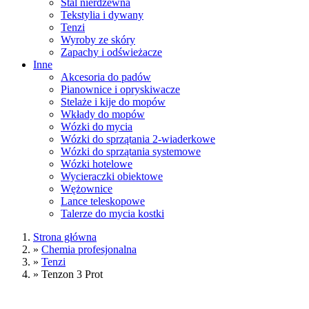
Stal nierdzewna
Tekstylia i dywany
Tenzi
Wyroby ze skóry
Zapachy i odświeżacze
Inne
Akcesoria do padów
Pianownice i opryskiwacze
Stelaże i kije do mopów
Wkłady do mopów
Wózki do mycia
Wózki do sprzątania 2-wiaderkowe
Wózki do sprzątania systemowe
Wózki hotelowe
Wycieraczki obiektowe
Wężownice
Lance teleskopowe
Talerze do mycia kostki
Strona główna
»
Chemia profesjonalna
»
Tenzi
»
Tenzon 3 Prot