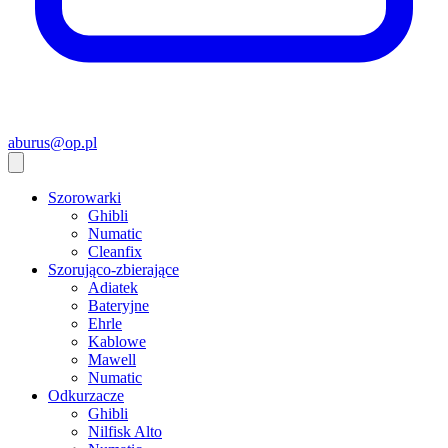
aburus@op.pl
Szorowarki
Ghibli
Numatic
Cleanfix
Szorująco-zbierające
Adiatek
Bateryjne
Ehrle
Kablowe
Mawell
Numatic
Odkurzacze
Ghibli
Nilfisk Alto