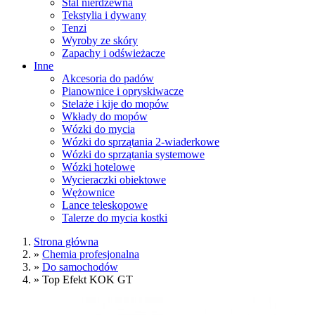
Stal nierdzewna
Tekstylia i dywany
Tenzi
Wyroby ze skóry
Zapachy i odświeżacze
Inne
Akcesoria do padów
Pianownice i opryskiwacze
Stelaże i kije do mopów
Wkłady do mopów
Wózki do mycia
Wózki do sprzątania 2-wiaderkowe
Wózki do sprzątania systemowe
Wózki hotelowe
Wycieraczki obiektowe
Wężownice
Lance teleskopowe
Talerze do mycia kostki
Strona główna
»
Chemia profesjonalna
»
Do samochodów
»
Top Efekt KOK GT