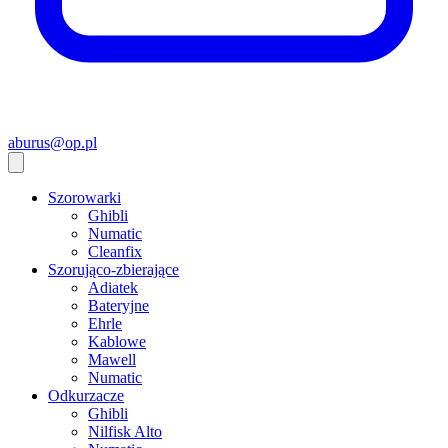
aburus@op.pl
Szorowarki
Ghibli
Numatic
Cleanfix
Szorująco-zbierające
Adiatek
Bateryjne
Ehrle
Kablowe
Mawell
Numatic
Odkurzacze
Ghibli
Nilfisk Alto