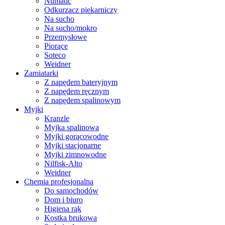
Numatic
Odkurzacz piekarniczy
Na sucho
Na sucho/mokro
Przemysłowe
Piorące
Soteco
Weidner
Zamiatarki
Z napędem bateryjnym
Z napędem ręcznym
Z napędem spalinowym
Myjki
Kranzle
Myjka spalinowa
Myjki gorącowodne
Myjki stacjonarne
Myjki zimnowodne
Nilfisk-Alto
Weidner
Chemia profesjonalna
Do samochodów
Dom i biuro
Higiena rąk
Kostka brukowa