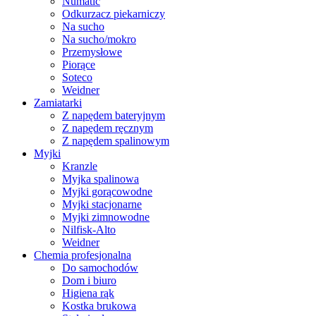
Numatic
Odkurzacz piekarniczy
Na sucho
Na sucho/mokro
Przemysłowe
Piorące
Soteco
Weidner
Zamiatarki
Z napędem bateryjnym
Z napędem ręcznym
Z napędem spalinowym
Myjki
Kranzle
Myjka spalinowa
Myjki gorącowodne
Myjki stacjonarne
Myjki zimnowodne
Nilfisk-Alto
Weidner
Chemia profesjonalna
Do samochodów
Dom i biuro
Higiena rąk
Kostka brukowa