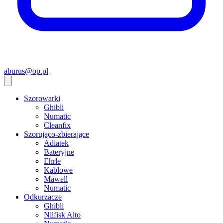
aburus@op.pl
Szorowarki
Ghibli
Numatic
Cleanfix
Szorująco-zbierające
Adiatek
Bateryjne
Ehrle
Kablowe
Mawell
Numatic
Odkurzacze
Ghibli
Nilfisk Alto