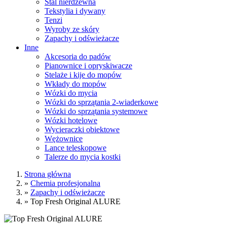
Stal nierdzewna
Tekstylia i dywany
Tenzi
Wyroby ze skóry
Zapachy i odświeżacze
Inne
Akcesoria do padów
Pianownice i opryskiwacze
Stelaże i kije do mopów
Wkłady do mopów
Wózki do mycia
Wózki do sprzątania 2-wiaderkowe
Wózki do sprzątania systemowe
Wózki hotelowe
Wycieraczki obiektowe
Wężownice
Lance teleskopowe
Talerze do mycia kostki
Strona główna
»
Chemia profesjonalna
»
Zapachy i odświeżacze
»
Top Fresh Original ALURE