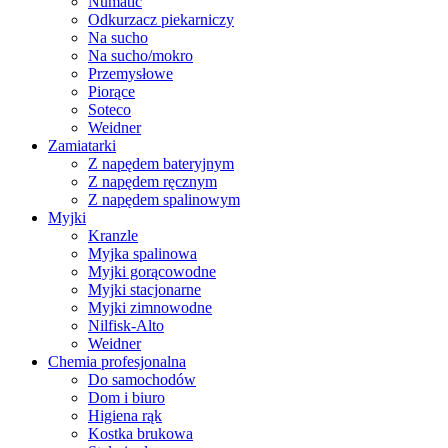
Numatic
Odkurzacz piekarniczy
Na sucho
Na sucho/mokro
Przemysłowe
Piorące
Soteco
Weidner
Zamiatarki
Z napędem bateryjnym
Z napędem ręcznym
Z napędem spalinowym
Myjki
Kranzle
Myjka spalinowa
Myjki gorącowodne
Myjki stacjonarne
Myjki zimnowodne
Nilfisk-Alto
Weidner
Chemia profesjonalna
Do samochodów
Dom i biuro
Higiena rąk
Kostka brukowa