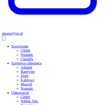
aburus@op.pl
Szorowarki
Ghibli
Numatic
Cleanfix
Szorująco-zbierające
Adiatek
Bateryjne
Ehrle
Kablowe
Mawell
Numatic
Odkurzacze
Ghibli
Nilfisk Alto