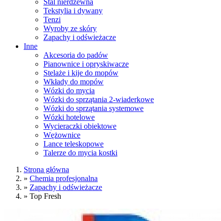
Stal nierdzewna
Tekstylia i dywany
Tenzi
Wyroby ze skóry
Zapachy i odświeżacze
Inne
Akcesoria do padów
Pianownice i opryskiwacze
Stelaże i kije do mopów
Wkłady do mopów
Wózki do mycia
Wózki do sprzątania 2-wiaderkowe
Wózki do sprzątania systemowe
Wózki hotelowe
Wycieraczki obiektowe
Wężownice
Lance teleskopowe
Talerze do mycia kostki
Strona główna
»
Chemia profesjonalna
»
Zapachy i odświeżacze
»
Top Fresh