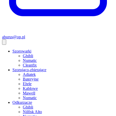
aburus@op.pl
Szorowarki
Ghibli
Numatic
Cleanfix
Szorująco-zbierające
Adiatek
Bateryjne
Ehrle
Kablowe
Mawell
Numatic
Odkurzacze
Ghibli
Nilfisk Alto