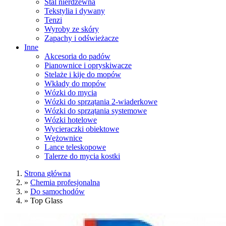
Stal nierdzewna
Tekstylia i dywany
Tenzi
Wyroby ze skóry
Zapachy i odświeżacze
Inne
Akcesoria do padów
Pianownice i opryskiwacze
Stelaże i kije do mopów
Wkłady do mopów
Wózki do mycia
Wózki do sprzątania 2-wiaderkowe
Wózki do sprzątania systemowe
Wózki hotelowe
Wycieraczki obiektowe
Wężownice
Lance teleskopowe
Talerze do mycia kostki
Strona główna
»
Chemia profesjonalna
»
Do samochodów
»
Top Glass