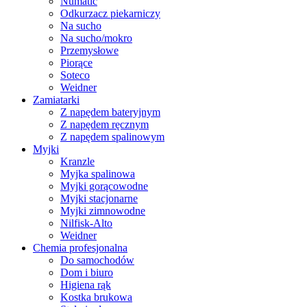
Numatic
Odkurzacz piekarniczy
Na sucho
Na sucho/mokro
Przemysłowe
Piorące
Soteco
Weidner
Zamiatarki
Z napędem bateryjnym
Z napędem ręcznym
Z napędem spalinowym
Myjki
Kranzle
Myjka spalinowa
Myjki gorącowodne
Myjki stacjonarne
Myjki zimnowodne
Nilfisk-Alto
Weidner
Chemia profesjonalna
Do samochodów
Dom i biuro
Higiena rąk
Kostka brukowa