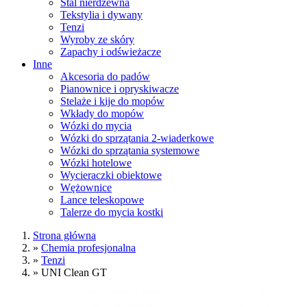
Stal nierdzewna
Tekstylia i dywany
Tenzi
Wyroby ze skóry
Zapachy i odświeżacze
Inne
Akcesoria do padów
Pianownice i opryskiwacze
Stelaże i kije do mopów
Wkłady do mopów
Wózki do mycia
Wózki do sprzątania 2-wiaderkowe
Wózki do sprzątania systemowe
Wózki hotelowe
Wycieraczki obiektowe
Wężownice
Lance teleskopowe
Talerze do mycia kostki
Strona główna
»
Chemia profesjonalna
»
Tenzi
»
UNI Clean GT