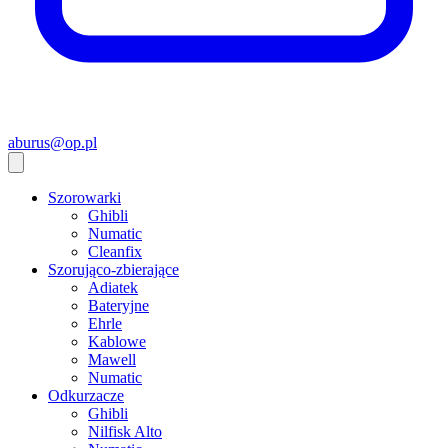
aburus@op.pl
Szorowarki
Ghibli
Numatic
Cleanfix
Szorująco-zbierające
Adiatek
Bateryjne
Ehrle
Kablowe
Mawell
Numatic
Odkurzacze
Ghibli
Nilfisk Alto