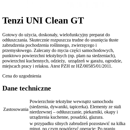
Tenzi UNI Clean GT
Gotowy do użycia, doskonały, wielofunkcyjny preparat do
odtłuszczania. Skutecznie rozpuszcza trudne do usunięcia tłuste
zabrudzenia pochodzenia roślinnego, zwierzęcego i
przemysłowego. Zalecany do mycia części samochodowych,
punktowo powierzchni tekstylnych (np. plam na siedzeniach),
powierzchni kuchennych, odzieży, urządzeń w garażu, ogrodzie,
miejscach pracy i relaksu. Atest PZH nr HŻ/00585/01/2011.
Cena do uzgodnienia
Dane techniczne
Powierzchnie tekstylne wewnątrz samochodu
(siedzenia, dywaniki, tapicerka). Elementy ze stali
Zastosowania
nierdzewnej – odtłuszczanie, piekarniki, okapy i
urządzenia kuchenne, posadzki, glazura.
w przypadku silnych zabrudzeń pozostawić na kilka
minut, po czym powtórzyć operację; Po praniu