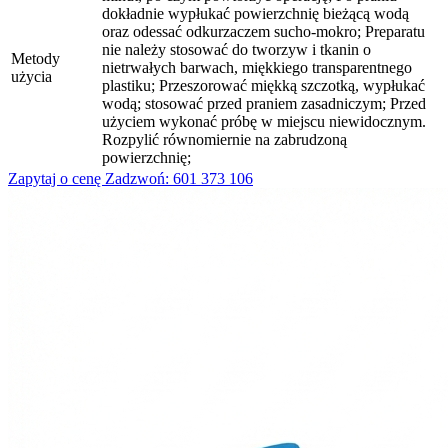
dokładnie wypłukać powierzchnię bieżącą wodą
oraz odessać odkurzaczem sucho-mokro; Preparatu
nie należy stosować do tworzyw i tkanin o
Metody
nietrwałych barwach, miękkiego transparentnego
użycia
plastiku; Przeszorować miękką szczotką, wypłukać
wodą; stosować przed praniem zasadniczym; Przed
użyciem wykonać próbę w miejscu niewidocznym.
Rozpylić równomiernie na zabrudzoną
powierzchnię;
Zapytaj o cenę
Zadzwoń: 601 373 106