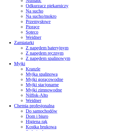
Numatic
Odkurzacz piekarniczy
Na sucho
Na sucho/mokro
Przemysłowe
Piorące
Soteco
Weidner
Zamiatarki
Z napędem bateryjnym
Z napędem ręcznym
Z napędem spalinowym
Myjki
Kranzle
Myjka spalinowa
Myjki gorącowodne
Myjki stacjonarne
Myjki zimnowodne
Nilfisk-Alto
Weidner
Chemia profesjonalna
Do samochodów
Dom i biuro
Higiena rąk
Kostka brukowa