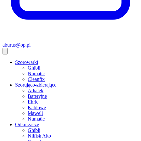
aburus@op.pl
Szorowarki
Ghibli
Numatic
Cleanfix
Szorująco-zbierające
Adiatek
Bateryjne
Ehrle
Kablowe
Mawell
Numatic
Odkurzacze
Ghibli
Nilfisk Alto