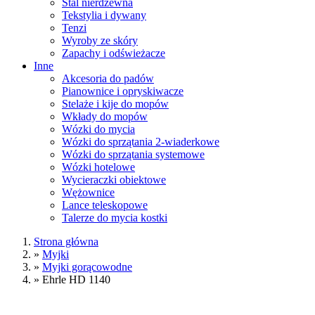
Stal nierdzewna
Tekstylia i dywany
Tenzi
Wyroby ze skóry
Zapachy i odświeżacze
Inne
Akcesoria do padów
Pianownice i opryskiwacze
Stelaże i kije do mopów
Wkłady do mopów
Wózki do mycia
Wózki do sprzątania 2-wiaderkowe
Wózki do sprzątania systemowe
Wózki hotelowe
Wycieraczki obiektowe
Wężownice
Lance teleskopowe
Talerze do mycia kostki
Strona główna
»
Myjki
»
Myjki gorącowodne
»
Ehrle HD 1140