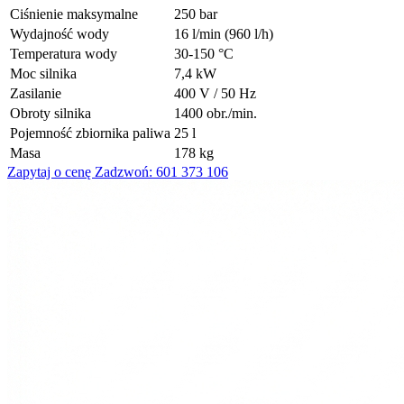
Ciśnienie maksymalne
250 bar
Wydajność wody
16 l/min (960 l/h)
Temperatura wody
30-150 °C
Moc silnika
7,4 kW
Zasilanie
400 V / 50 Hz
Obroty silnika
1400 obr./min.
Pojemność zbiornika paliwa
25 l
Masa
178 kg
Zapytaj o cenę
Zadzwoń: 601 373 106