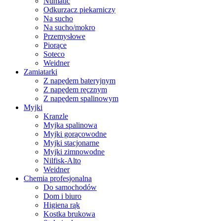
Numatic
Odkurzacz piekarniczy
Na sucho
Na sucho/mokro
Przemysłowe
Piorące
Soteco
Weidner
Zamiatarki
Z napędem bateryjnym
Z napędem ręcznym
Z napędem spalinowym
Myjki
Kranzle
Myjka spalinowa
Myjki gorącowodne
Myjki stacjonarne
Myjki zimnowodne
Nilfisk-Alto
Weidner
Chemia profesjonalna
Do samochodów
Dom i biuro
Higiena rąk
Kostka brukowa