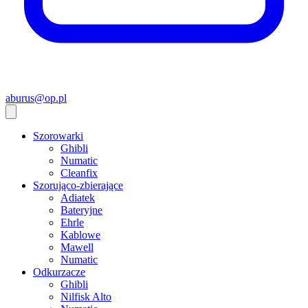
aburus@op.pl
Szorowarki
Ghibli
Numatic
Cleanfix
Szorująco-zbierające
Adiatek
Bateryjne
Ehrle
Kablowe
Mawell
Numatic
Odkurzacze
Ghibli
Nilfisk Alto