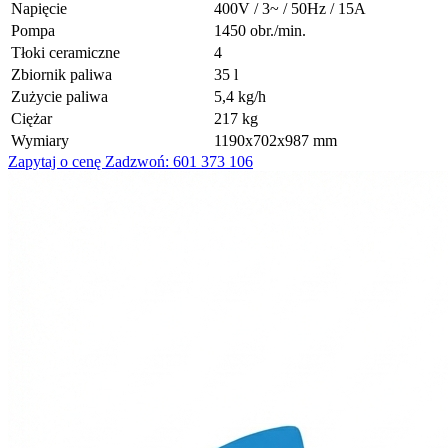
Napięcie
400V / 3~ / 50Hz / 15A
Pompa
1450 obr./min.
Tłoki ceramiczne
4
Zbiornik paliwa
35 l
Zużycie paliwa
5,4 kg/h
Ciężar
217 kg
Wymiary
1190x702x987 mm
Zapytaj o cenę
Zadzwoń: 601 373 106