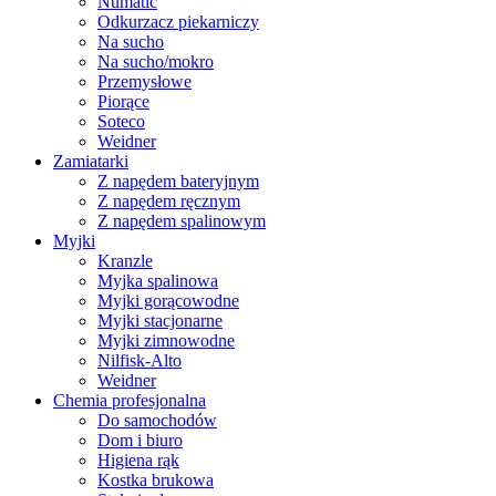
Numatic
Odkurzacz piekarniczy
Na sucho
Na sucho/mokro
Przemysłowe
Piorące
Soteco
Weidner
Zamiatarki
Z napędem bateryjnym
Z napędem ręcznym
Z napędem spalinowym
Myjki
Kranzle
Myjka spalinowa
Myjki gorącowodne
Myjki stacjonarne
Myjki zimnowodne
Nilfisk-Alto
Weidner
Chemia profesjonalna
Do samochodów
Dom i biuro
Higiena rąk
Kostka brukowa