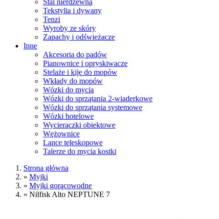
Stal nierdzewna
Tekstylia i dywany
Tenzi
Wyroby ze skóry
Zapachy i odświeżacze
Inne
Akcesoria do padów
Pianownice i opryskiwacze
Stelaże i kije do mopów
Wkłady do mopów
Wózki do mycia
Wózki do sprzątania 2-wiaderkowe
Wózki do sprzątania systemowe
Wózki hotelowe
Wycieraczki obiektowe
Wężownice
Lance teleskopowe
Talerze do mycia kostki
Strona główna
»
Myjki
»
Myjki gorącowodne
»
Nilfisk Alto NEPTUNE 7