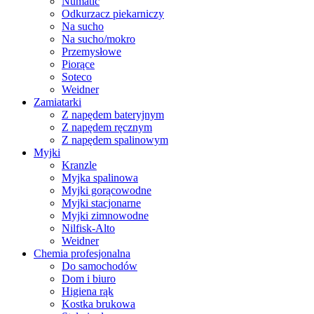
Numatic
Odkurzacz piekarniczy
Na sucho
Na sucho/mokro
Przemysłowe
Piorące
Soteco
Weidner
Zamiatarki
Z napędem bateryjnym
Z napędem ręcznym
Z napędem spalinowym
Myjki
Kranzle
Myjka spalinowa
Myjki gorącowodne
Myjki stacjonarne
Myjki zimnowodne
Nilfisk-Alto
Weidner
Chemia profesjonalna
Do samochodów
Dom i biuro
Higiena rąk
Kostka brukowa