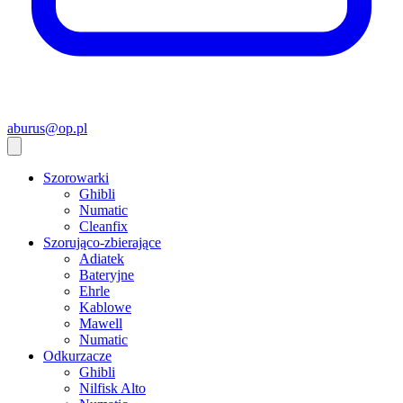
aburus@op.pl
Szorowarki
Ghibli
Numatic
Cleanfix
Szorująco-zbierające
Adiatek
Bateryjne
Ehrle
Kablowe
Mawell
Numatic
Odkurzacze
Ghibli
Nilfisk Alto