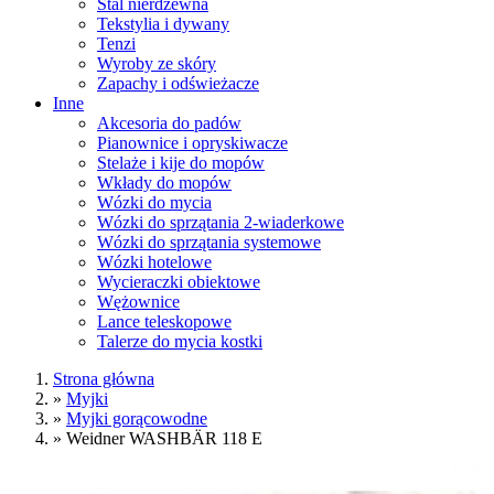
Stal nierdzewna
Tekstylia i dywany
Tenzi
Wyroby ze skóry
Zapachy i odświeżacze
Inne
Akcesoria do padów
Pianownice i opryskiwacze
Stelaże i kije do mopów
Wkłady do mopów
Wózki do mycia
Wózki do sprzątania 2-wiaderkowe
Wózki do sprzątania systemowe
Wózki hotelowe
Wycieraczki obiektowe
Wężownice
Lance teleskopowe
Talerze do mycia kostki
Strona główna
»
Myjki
»
Myjki gorącowodne
»
Weidner WASHBÄR 118 E