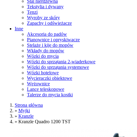
Stal nierdzewna
Tekstylia i dywany
Tenzi
Wyroby ze skóry
Zapachy i odświeżacze
Inne
Akcesoria do padów
Pianownice i opryskiwacze
Stelaże i kije do mopów
Wkłady do mopów
Wózki do mycia
Wózki do sprzątania 2-wiaderkowe
Wózki do sprzątania systemowe
Wózki hotelowe
Wycieraczki obiektowe
Wężownice
Lance teleskopowe
Talerze do mycia kostki
Strona główna
»
Myjki
»
Kranzle
»
Kranzle Quadro 1200 TST