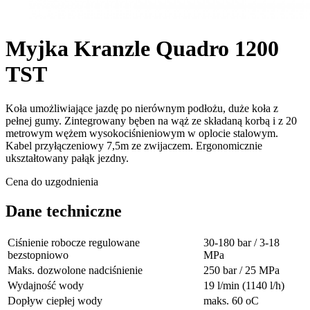
Myjka Kranzle Quadro 1200
TST
Koła umożliwiające jazdę po nierównym podłożu, duże koła z
pełnej gumy. Zintegrowany bęben na wąż ze składaną korbą i z 20
metrowym wężem wysokociśnieniowym w oplocie stalowym.
Kabel przyłączeniowy 7,5m ze zwijaczem. Ergonomicznie
ukształtowany pałąk jezdny.
Cena do uzgodnienia
Dane techniczne
Ciśnienie robocze regulowane
30-180 bar / 3-18
bezstopniowo
MPa
Maks. dozwolone nadciśnienie
250 bar / 25 MPa
Wydajność wody
19 l/min (1140 l/h)
Dopływ ciepłej wody
maks. 60 oC