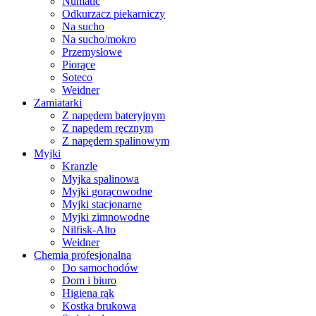
Numatic
Odkurzacz piekarniczy
Na sucho
Na sucho/mokro
Przemysłowe
Piorące
Soteco
Weidner
Zamiatarki
Z napędem bateryjnym
Z napędem ręcznym
Z napędem spalinowym
Myjki
Kranzle
Myjka spalinowa
Myjki gorącowodne
Myjki stacjonarne
Myjki zimnowodne
Nilfisk-Alto
Weidner
Chemia profesjonalna
Do samochodów
Dom i biuro
Higiena rąk
Kostka brukowa