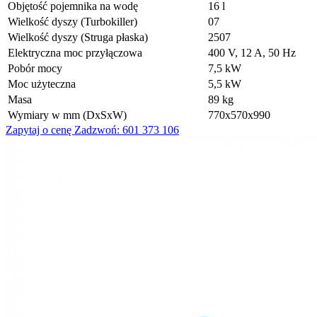
Objętość pojemnika na wodę
16 l
Wielkość dyszy (Turbokiller)
07
Wielkość dyszy (Struga płaska)
2507
Elektryczna moc przyłączowa
400 V, 12 A, 50 Hz
Pobór mocy
7,5 kW
Moc użyteczna
5,5 kW
Masa
89 kg
Wymiary w mm (DxSxW)
770x570x990
Zapytaj o cenę
Zadzwoń: 601 373 106