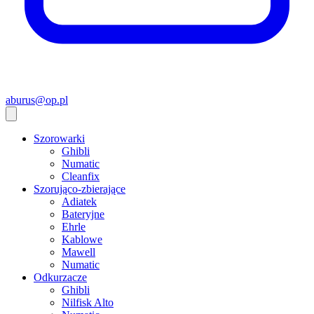
aburus@op.pl
Szorowarki
Ghibli
Numatic
Cleanfix
Szorująco-zbierające
Adiatek
Bateryjne
Ehrle
Kablowe
Mawell
Numatic
Odkurzacze
Ghibli
Nilfisk Alto