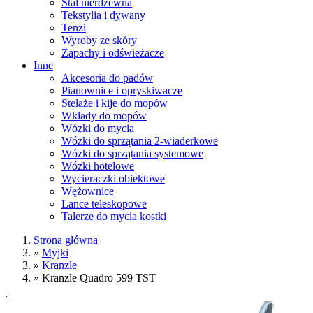
Stal nierdzewna
Tekstylia i dywany
Tenzi
Wyroby ze skóry
Zapachy i odświeżacze
Inne
Akcesoria do padów
Pianownice i opryskiwacze
Stelaże i kije do mopów
Wkłady do mopów
Wózki do mycia
Wózki do sprzątania 2-wiaderkowe
Wózki do sprzątania systemowe
Wózki hotelowe
Wycieraczki obiektowe
Wężownice
Lance teleskopowe
Talerze do mycia kostki
Strona główna
»
Myjki
»
Kranzle
»
Kranzle Quadro 599 TST