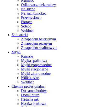
Numatic
Odkurzacz piekarniczy
Na sucho
Na sucho/mokro
Przemysłowe
Piorące
Soteco
Weidner
Zamiatarki
Z napędem bateryjnym
Z napędem ręcznym
Z napędem spalinowym
Myjki
Kranzle
Myjka spalinowa
Myjki gorącowodne
Myjki stacjonarne
Myjki zimnowodne
Nilfisk-Alto
Weidner
Chemia profesjonalna
Do samochodów
Dom i biuro
Higiena rąk
Kostka brukowa