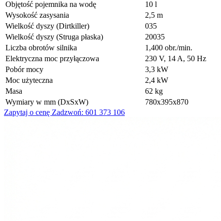
Objętość pojemnika na wodę
10 l
Wysokość zasysania
2,5 m
Wielkość dyszy (Dirtkiller)
035
Wielkość dyszy (Struga płaska)
20035
Liczba obrotów silnika
1,400 obr./min.
Elektryczna moc przyłączowa
230 V, 14 A, 50 Hz
Pobór mocy
3,3 kW
Moc użyteczna
2,4 kW
Masa
62 kg
Wymiary w mm (DxSxW)
780x395x870
Zapytaj o cenę
Zadzwoń: 601 373 106