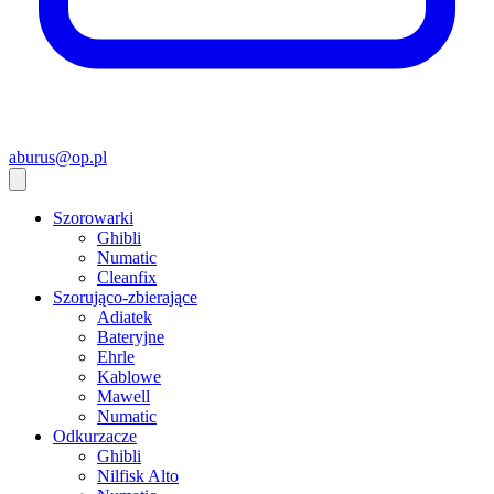
aburus@op.pl
Szorowarki
Ghibli
Numatic
Cleanfix
Szorująco-zbierające
Adiatek
Bateryjne
Ehrle
Kablowe
Mawell
Numatic
Odkurzacze
Ghibli
Nilfisk Alto