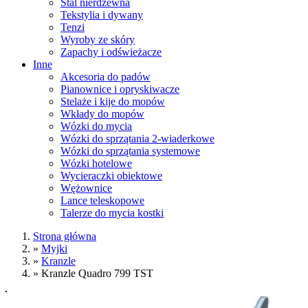
Stal nierdzewna
Tekstylia i dywany
Tenzi
Wyroby ze skóry
Zapachy i odświeżacze
Inne
Akcesoria do padów
Pianownice i opryskiwacze
Stelaże i kije do mopów
Wkłady do mopów
Wózki do mycia
Wózki do sprzątania 2-wiaderkowe
Wózki do sprzątania systemowe
Wózki hotelowe
Wycieraczki obiektowe
Wężownice
Lance teleskopowe
Talerze do mycia kostki
Strona główna
»
Myjki
»
Kranzle
»
Kranzle Quadro 799 TST