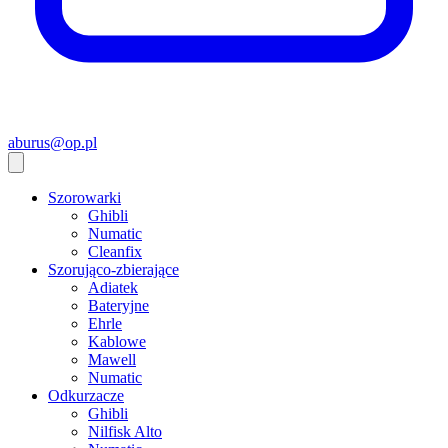
aburus@op.pl
Szorowarki
Ghibli
Numatic
Cleanfix
Szorująco-zbierające
Adiatek
Bateryjne
Ehrle
Kablowe
Mawell
Numatic
Odkurzacze
Ghibli
Nilfisk Alto