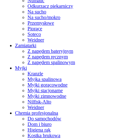
Numatic
Odkurzacz piekarniczy
Na sucho
Na sucho/mokro
Przemysłowe
Piorące
Soteco
Weidner
Zamiatarki
Z napędem bateryjnym
Z napędem ręcznym
Z napędem spalinowym
Myjki
Kranzle
Myjka spalinowa
Myjki gorącowodne
Myjki stacjonarne
Myjki zimnowodne
Nilfisk-Alto
Weidner
Chemia profesjonalna
Do samochodów
Dom i biuro
Higiena rąk
Kostka brukowa