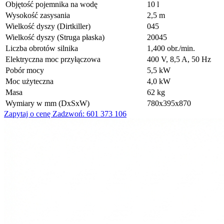
Objętość pojemnika na wodę
10 l
Wysokość zasysania
2,5 m
Wielkość dyszy (Dirtkiller)
045
Wielkość dyszy (Struga płaska)
20045
Liczba obrotów silnika
1,400 obr./min.
Elektryczna moc przyłączowa
400 V, 8,5 A, 50 Hz
Pobór mocy
5,5 kW
Moc użyteczna
4,0 kW
Masa
62 kg
Wymiary w mm (DxSxW)
780x395x870
Zapytaj o cenę
Zadzwoń: 601 373 106