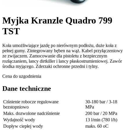
Myjka Kranzle Quadro 799
TST
Koła umożliwiające jazdę po nierównym podłożu, duże koła z
pełnej gumy. Zintegrowany bęben na wąż. Kabel przyłączeniowy
ze zwijaczem. Zamocowanie dla pistoletu z bezpiecznym
rozłączaniem, lancy dirtkiller i lancy płaskostrumieniowej. Zawór
środka myjącego. Zderzaki ochronne przedni i tylny.
Cena do uzgodnienia
Dane techniczne
Ciśnienie robocze regulowane
30-180 bar / 3-18
bezstopniowo
MPa
Maks. dozwolone nadciśnienie
200 bar / 20 MPa
Wydajność wody
13 l/min (780 l/h)
Dopływ ciepłej wody
maks. 60 oC