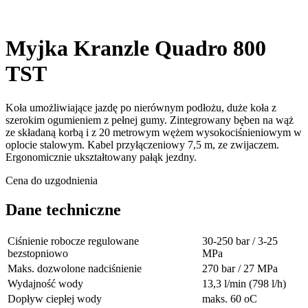
Myjka Kranzle Quadro 800
TST
Koła umożliwiające jazdę po nierównym podłożu, duże koła z
szerokim ogumieniem z pełnej gumy. Zintegrowany bęben na wąż
ze składaną korbą i z 20 metrowym wężem wysokociśnieniowym w
oplocie stalowym. Kabel przyłączeniowy 7,5 m, ze zwijaczem.
Ergonomicznie ukształtowany pałąk jezdny.
Cena do uzgodnienia
Dane techniczne
Ciśnienie robocze regulowane
30-250 bar / 3-25
bezstopniowo
MPa
Maks. dozwolone nadciśnienie
270 bar / 27 MPa
Wydajność wody
13,3 l/min (798 l/h)
Dopływ ciepłej wody
maks. 60 oC