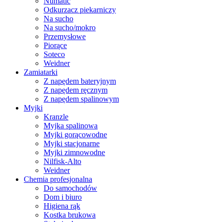
Numatic
Odkurzacz piekarniczy
Na sucho
Na sucho/mokro
Przemysłowe
Piorące
Soteco
Weidner
Zamiatarki
Z napędem bateryjnym
Z napędem ręcznym
Z napędem spalinowym
Myjki
Kranzle
Myjka spalinowa
Myjki gorącowodne
Myjki stacjonarne
Myjki zimnowodne
Nilfisk-Alto
Weidner
Chemia profesjonalna
Do samochodów
Dom i biuro
Higiena rąk
Kostka brukowa