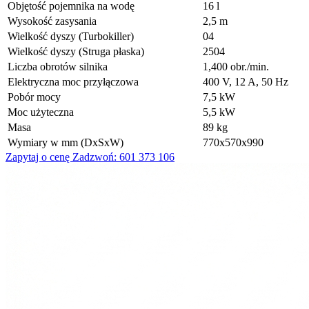
Objętość pojemnika na wodę
16 l
Wysokość zasysania
2,5 m
Wielkość dyszy (Turbokiller)
04
Wielkość dyszy (Struga płaska)
2504
Liczba obrotów silnika
1,400 obr./min.
Elektryczna moc przyłączowa
400 V, 12 A, 50 Hz
Pobór mocy
7,5 kW
Moc użyteczna
5,5 kW
Masa
89 kg
Wymiary w mm (DxSxW)
770x570x990
Zapytaj o cenę
Zadzwoń: 601 373 106