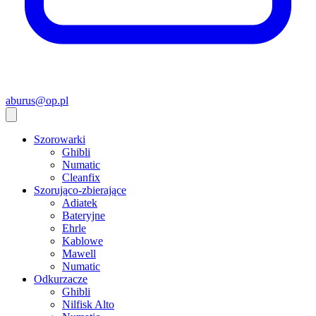
aburus@op.pl
Szorowarki
Ghibli
Numatic
Cleanfix
Szorująco-zbierające
Adiatek
Bateryjne
Ehrle
Kablowe
Mawell
Numatic
Odkurzacze
Ghibli
Nilfisk Alto