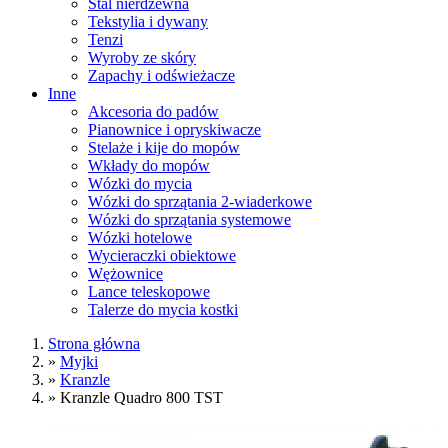
Stal nierdzewna
Tekstylia i dywany
Tenzi
Wyroby ze skóry
Zapachy i odświeżacze
Inne
Akcesoria do padów
Pianownice i opryskiwacze
Stelaże i kije do mopów
Wkłady do mopów
Wózki do mycia
Wózki do sprzątania 2-wiaderkowe
Wózki do sprzątania systemowe
Wózki hotelowe
Wycieraczki obiektowe
Wężownice
Lance teleskopowe
Talerze do mycia kostki
Strona główna
»
Myjki
»
Kranzle
»
Kranzle Quadro 800 TST